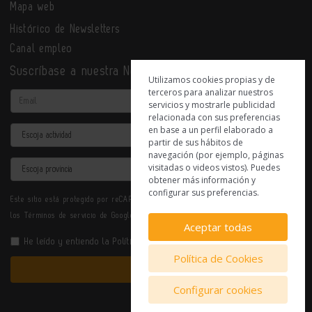
Mapa web
Histórico de Newsletters
Canal empleo
Suscríbase a nuestra Newsletter
Utilizamos cookies propias y de
terceros para analizar nuestros
Email
servicios y mostrarle publicidad
relacionada con sus preferencias
en base a un perfil elaborado a
Actividad
partir de sus hábitos de
navegación (por ejemplo, páginas
Provincia
visitadas o videos vistos). Puedes
obtener más información y
configurar sus preferencias.
Este sitio está protegido por reCAPTCHA y se aplican la
Política de privacidad
y
los
Términos de servicio
de Google.
Aceptar todas
He leído y entiendo la
Política de Privacidad
Política de Cookies
Enviar
Configurar cookies