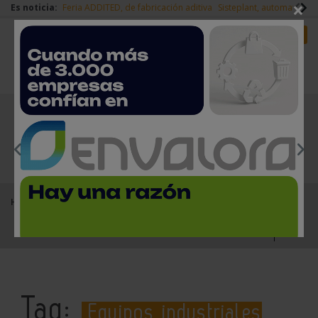
×
Es noticia:
Feria ADDITED, de fabricación aditiva
Sisteplant, automatizaci
Redes Sociales
Es noticia
Login empresas
Registro
EMPRESAS PREMIUM
Home
Equipos industriales segunda mano
Tag:
Equipos industriales