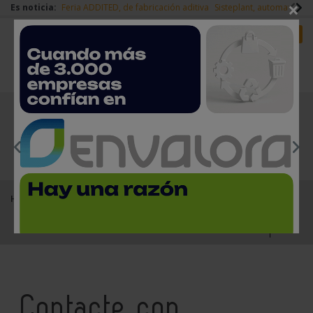
×
Es noticia:
Feria ADDITED, de fabricación aditiva
Sisteplant, automatizaci
Redes Sociales
Es noticia
Login empresas
Registro
EMPRESAS PREMIUM
Home
Contacto
Contacte con