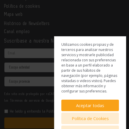
Política de cookies
Mapa web
Histórico de Newsletters
Canal empleo
Suscríbase a nuestra Newsletter
Utilizamos cookies propias y de
terceros para analizar nuestros
Email
servicios y mostrarle publicidad
relacionada con sus preferencias
en base a un perfil elaborado a
Actividad
partir de sus hábitos de
navegación (por ejemplo, páginas
Provincia
visitadas o videos vistos). Puedes
obtener más información y
configurar sus preferencias.
Este sitio está protegido por reCAPTCHA y se aplican la
Política de privacidad
y
los
Términos de servicio
de Google.
Aceptar todas
He leído y entiendo la
Política de Privacidad
Política de Cookies
Enviar