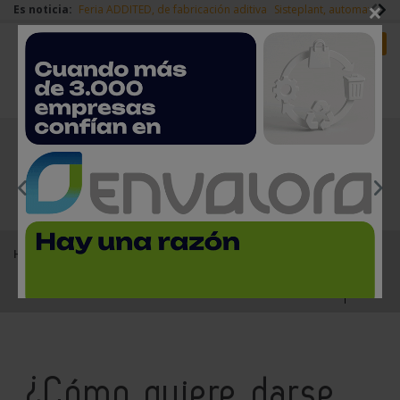
×
Es noticia:
Feria ADDITED, de fabricación aditiva
Sisteplant, automatizaci
Redes Sociales
Es noticia
Login empresas
Registro
EMPRESAS PREMIUM
Home
Registro
¿Cómo quiere darse