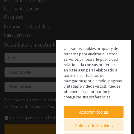
Política de privacidad
Política de cookies
Mapa web
Histórico de Newsletters
Canal empleo
Suscríbase a nuestra Newsletter
Utilizamos cookies propias y de
terceros para analizar nuestros
Email
servicios y mostrarle publicidad
relacionada con sus preferencias
en base a un perfil elaborado a
Actividad
partir de sus hábitos de
navegación (por ejemplo, páginas
Provincia
visitadas o videos vistos). Puedes
obtener más información y
configurar sus preferencias.
Este sitio está protegido por reCAPTCHA y se aplican la
Política de privacidad
y
los
Términos de servicio
de Google.
Aceptar todas
He leído y entiendo la
Política de Privacidad
Política de Cookies
Enviar