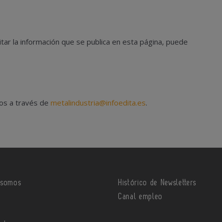
tar la información que se publica en esta página, puede
nos a través de
metalindustria@infoedita.es
.
 somos
Histórico de Newsletters
o
Canal empleo