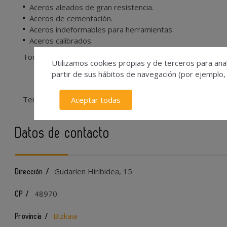
Aceros aleados de gran resistencia.
Aceros de cementación.
Aceros indeformables para herramientas.
Aceros calibrados.
Todos los productos que tenemos han pasado los pertinente
Utilizamos cookies propias y de terceros para anal
partir de sus hábitos de navegación (por ejemplo,
Tenemos productos de dos tipos: planos y redondos. Som
Aceptar todas
Datos de contacto
Gudarien Hiribidea, 15
Dirección /
48970
CP /
Bizkaia
Provincia /