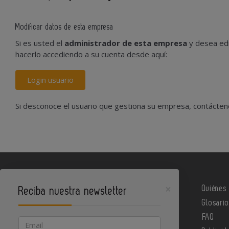
Modificar datos de esta empresa
Si es usted el
administrador de esta empresa
y desea edi
hacerlo accediendo a su cuenta desde aquí:
Login usuario
Si desconoce el usuario que gestiona su empresa, contácte
×
Quiénes
Reciba nuestra newsletter
Glosari
Metalindustria es un portal de Infoedita
FAQ
Email