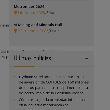
Metromeet 2026
1 de octubre, 2026
/
Bilbao
VI Mining and Minerals Hall
 también prestamos nuestros servicios
.
20 de octubre, 2026
/
Sevilla
stos más de 75 años que llevamos en
 y, por tanto, nosotros también.
Últimas noticias
Hydnum Steel obtiene un compromiso
de inversión de COFIDES de 150 millones
de euros para construir la primera planta
de acero limpio de la Península Ibérica
Cómo proteger la propiedad intelectual
en la industria metalmecánica