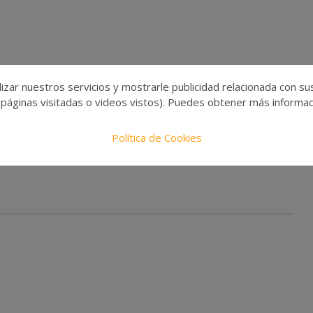
s controles de calidad. Gracias a ello podemos certificar que s
izar nuestros servicios y mostrarle publicidad relacionada con su
 páginas visitadas o videos vistos). Puedes obtener más informaci
os distribuidores exclusivos TOOLOX-44 para España.
Política de Cookies