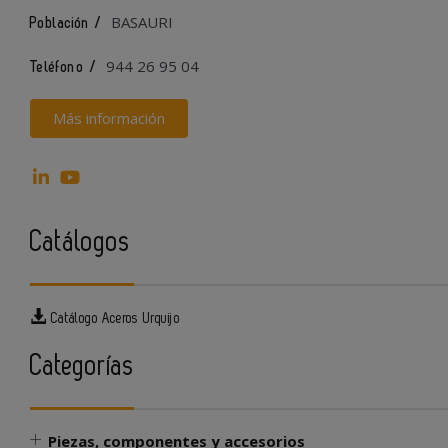
BASAURI
Población /
944 26 95 04
Teléfono /
Más información
Catálogos
Catálogo Aceros Urquijo
Categorías
Piezas, componentes y accesorios