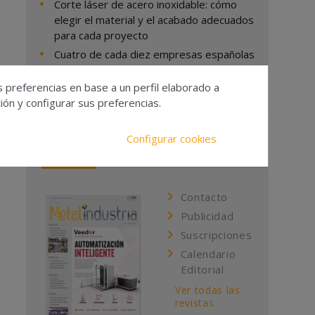
Corte láser de acero inoxidable: cómo
elegir el material y el acabado adecuados
para cada proyecto
Cuatro de cada diez empresas españolas
carecen de un SOC que las supervise
on aptos para el uso.
s preferencias en base a un perfil elaborado a
ón y configurar sus preferencias.
Configurar cookies
Revista Metalindustria
Contacto
Publicidad
Suscripciones
Calendario
Editorial
Ver todas las
revistas