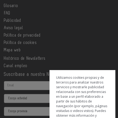
Glosario
FAQ
Publicidad
Aviso legal
Política de privacidad
Política de cookies
Mapa web
Histórico de Newsletters
Canal empleo
Suscríbase a nuestra Newsletter
Utilizamos cookies propias y de
terceros para analizar nuestros
Email
servicios y mostrarle publicidad
relacionada con sus preferencias
en base a un perfil elaborado a
Actividad
partir de sus hábitos de
navegación (por ejemplo, páginas
Provincia
visitadas o videos vistos). Puedes
obtener más información y