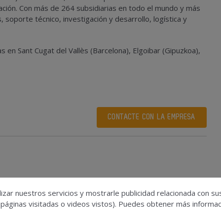
zación. Con más de 264 subsidiarias en todo el mundo y más
oporte técnico, investigación y desarrollo, logística y
 en Sant Cugat del Vallès (Barcelona), Elgoibar (Gipuzkoa),
CONTACTE CON LA EMPRESA
izar nuestros servicios y mostrarle publicidad relacionada con su
 páginas visitadas o videos vistos). Puedes obtener más informaci