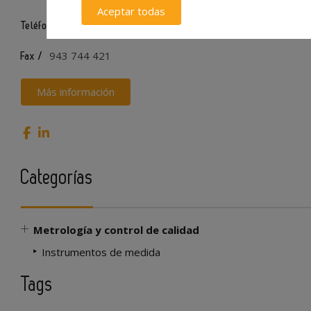
Aceptar todas
902 13 35 35
Teléfono /
943 744 421
Fax /
Más información
Categorías
Metrología y control de calidad
Instrumentos de medida
Tags