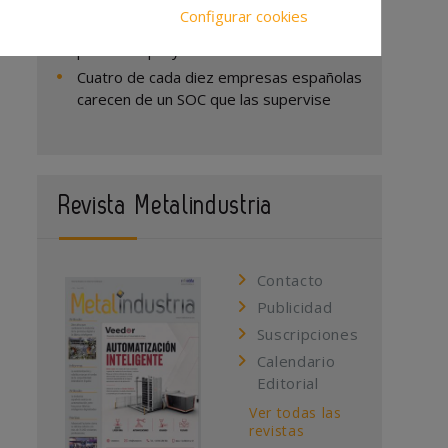
Corte láser de acero inoxidable: cómo
Configurar cookies
elegir el material y el acabado adecuados
para cada proyecto
Cuatro de cada diez empresas españolas
carecen de un SOC que las supervise
Revista Metalindustria
Contacto
Publicidad
Suscripciones
Calendario
Editorial
Ver todas las
revistas