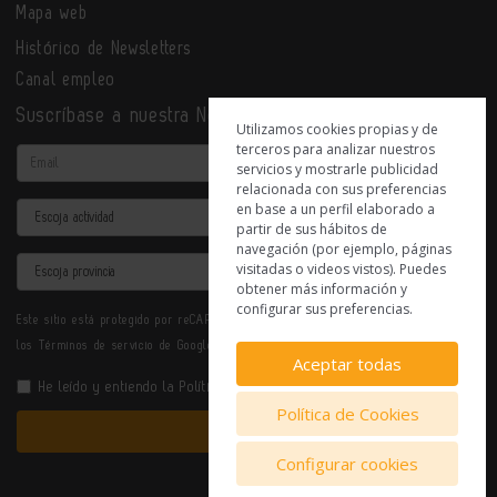
Mapa web
Histórico de Newsletters
Canal empleo
Suscríbase a nuestra Newsletter
Utilizamos cookies propias y de
terceros para analizar nuestros
Email
servicios y mostrarle publicidad
relacionada con sus preferencias
en base a un perfil elaborado a
Actividad
partir de sus hábitos de
navegación (por ejemplo, páginas
Provincia
visitadas o videos vistos). Puedes
obtener más información y
configurar sus preferencias.
Este sitio está protegido por reCAPTCHA y se aplican la
Política de privacidad
y
los
Términos de servicio
de Google.
Aceptar todas
He leído y entiendo la
Política de Privacidad
Política de Cookies
Enviar
Configurar cookies