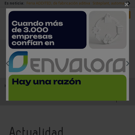
×
Es noticia:
Feria ADDITED, de fabricación aditiva
Sisteplant, automatizaci
Redes Sociales
Es noticia
Login empresas
Registro
EMPRESAS PREMIUM
Home
Noticias
Actualidad
Actualidad