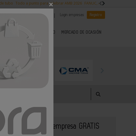
×
 de tubo
Todo a punto para celebrar AMB 2026
FANUC, colaboración con NVI
|
|
Es noticia
CANAL EMPLEO
Login empresas
Registro
 SECTOR DEL METAL
KIOSCO
MERCADO DE OCASIÓN
Publique su empresa GRATIS