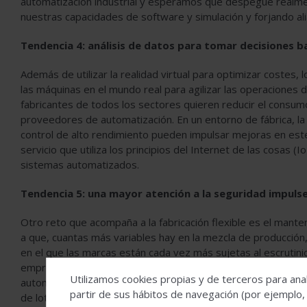
automatización industrial y esperamos que despegue realme
nuestras capacidades de software y simulación y forjando ali
Tendencia 4: análisis de datos para tomar decisiones b
Además de utilizar la realidad virtual para optimizar costes,
las máquinas en el mundo real para agilizar las operaciones d
fabricantes de todos los sectores quieren reducir el consu
proveedores de automatización. En un entorno de fábrica, la 
control de alto rendimiento pueden impulsar mejoras en est
servicio que utiliza los principios del Internet de las cosas (I
sistemas automatizados.
Tendencia 5: una mayor atención a la seguridad impuls
Otro reto que acompaña a la fabricación flexible es el mant
a que, cuantas más variables hay en la mezcla de producción
en el que las marcas están cada vez más sujetas al escrutinio
empresas se toman la seguridad más en serio que nunca. Est
Utilizamos cookies propias y de terceros para anal
automatizados basados en IA que garantizan la seguridad, in
partir de sus hábitos de navegación (por ejemplo,
de lotes pequeños.