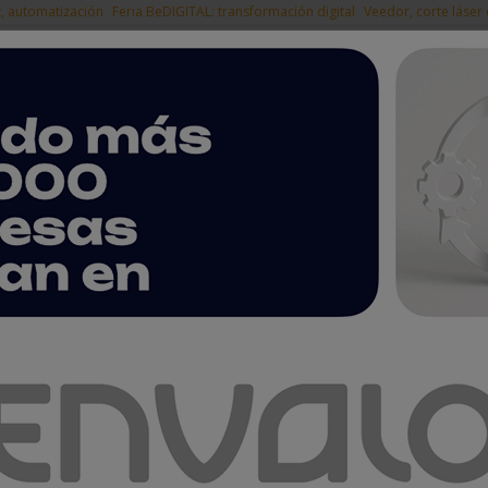
t, automatización
Feria BeDIGITAL: transformación digital
Veedor, corte láser
|
EMPRESAS DEL
NOTICIAS
PRODUCTOS
AGENDA
ARTÍCULOS
EMPRESAS PREMIUM
demos esperar de la automatización en 2024?