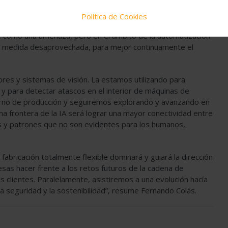
Política de Cookies
irse como una amenaza, pero en el ámbito de la automatización
an medida desaprovechada, para mejor continuamente el
dores y sistemas de visión. La estamos utilizando para
y para detectar atascos en el interior de máquinas de
torno de producción y seguiremos explorando y avanzando en
a frontera de la IA será lograr una mayor conectividad entre
es y patrones que no son evidentes para los humanos,
fabricación totalmente flexible dominará y guiará la dirección
sas hacer frente a los retos futuros de la cadena de
s clientes. Paralelamente, asistiremos a una evolución hacía
la seguridad y la sostenibilidad”, resume Fernando Colás.