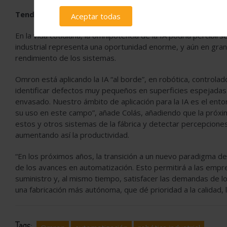
Tendencia 6: IA en el límite y más allá
Aceptar todas
En la vida cotidiana, la omnipotencia de la IA podría percib
industrial representa una oportunidad enorme, y aún en gr
rendimiento de los sistemas.
Omron está aplicando la IA “al borde”, en robótica, controla
identificar defectos muy pequeños en superficies espejadas 
envasado. Nuestro ámbito de aplicación para la IA es el en
su uso en este campo”, añade Colás, añadiendo que la próxim
estos y otros sistemas de la fábrica y detectar percepcion
aumentando así la productividad.
“En los próximos años, la transición a un nuevo paradigma de 
de los avances en automatización. Esto permitirá a las empre
suministro y, al mismo tiempo, satisfacer las demandas de lo
una fabricación más autónoma, que dé prioridad a la calidad, 
Tags: