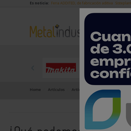
Es noticia:
Feria ADDITED, de fabricación aditiva
Sisteplan
Home
Artículos
Artículos de opinión
¿Qué po