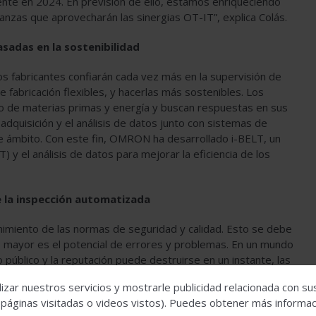
nte en 2024. En previsión de ello, estamos enriqueciendo
anzas que aprovecharán las sinergias OT-IT”, explica Colás.
asadas en la sostenibilidad
 los fabricantes confiarán cada vez más en la supervisión de
e fabricación flexibles, y hacerlas más sostenibles. Los
mo de materias primas y energía y buscan respuestas en sus
adquisición y el análisis de datos junto con sistemas de
e ámbito. Con este fin, OMRON ha desarrollado i-BELT, un
oT) y el análisis de datos para mejorar la eficiencia de los
e la inspección automatizada
enimiento de las normas de seguridad y calidad. Esto se debe
, mayor es el potencial de errores y problemas. En un mundo
 público y la reputación puede destruirse en un instante, las
o está impulsando el desarrollo de sistemas de inspección
izar nuestros servicios y mostrarle publicidad relacionada con su
tegridad y calidad de cada producto, incluso en operaciones
 páginas visitadas o videos vistos). Puedes obtener más informaci