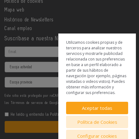
Política de cookies
Mapa web
Histórico de Newsletters
Canal empleo
Suscríbase a nuestra Newsletter
Utilizamos cookies propias y de
terceros para analizar nuestros
Email
servicios y mostrarle publicidad
relacionada con sus preferencias
en base a un perfil elaborado a
Actividad
partir de sus hábitos de
navegación (por ejemplo, páginas
Provincia
visitadas o videos vistos). Puedes
obtener más información y
configurar sus preferencias.
Este sitio está protegido por reCAPTCHA y se aplican la
Política de privacidad
y
los
Términos de servicio
de Google.
Aceptar todas
He leído y entiendo la
Política de Privacidad
Política de Cookies
Enviar
Configurar cookies