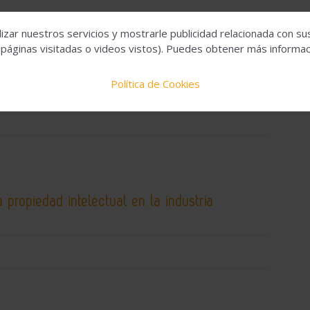
izar nuestros servicios y mostrarle publicidad relacionada con su
 páginas visitadas o videos vistos). Puedes obtener más informaci
tiene un compromiso de inversión de COFIDES
de euros para construir la primera planta de
Política de Cookies
la Península Ibérica
 propiedad intelectual en la industria