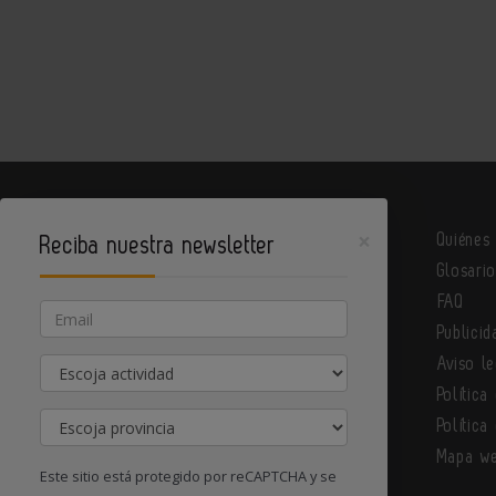
×
Quiénes
Reciba nuestra newsletter
Glosari
Metalindustria es un portal de Infoedita
FAQ
Email
Publicid
Actividad
Aviso le
Contacte con nosotros
Política
Provincia
Política
Mapa w
Este sitio está protegido por reCAPTCHA y se