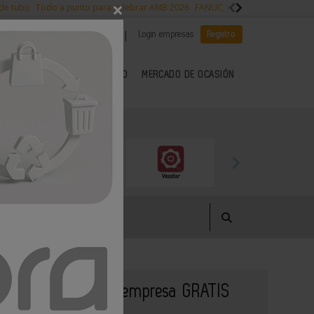
×
 de tubo
Todo a punto para celebrar AMB 2026
FANUC, colaboración con NVI
|
|
Es noticia
CANAL EMPLEO
Login empresas
Registro
 SECTOR DEL METAL
KIOSCO
MERCADO DE OCASIÓN
Publique su empresa GRATIS