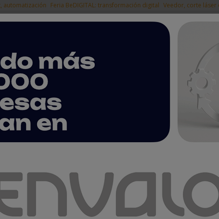
t, automatización
Feria BeDIGITAL: transformación digital
Veedor, corte láser
|
EMPRESAS DEL
NOTICIAS
PRODUCTOS
AGENDA
ARTÍCULOS
EMPRESAS PREMIUM
apacidad de producción de sistemas láser de fibra