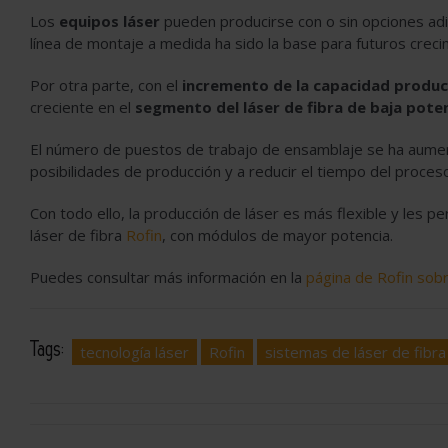
Los
equipos láser
pueden producirse con o sin opciones adic
línea de montaje a medida ha sido la base para futuros creci
Por otra parte, con el
incremento de la capacidad produc
creciente en el
segmento del láser de fibra de baja pote
El número de puestos de trabajo de ensamblaje se ha aument
posibilidades de producción y a reducir el tiempo del proceso
Con todo ello, la producción de láser es más flexible y les p
láser de fibra
Rofin
, con módulos de mayor potencia.
Puedes consultar más información en la
página de Rofin sobr
Tags:
tecnología láser
Rofin
sistemas de láser de fibra