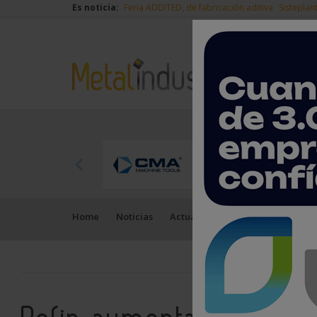
Es noticia:
Feria ADDITED, de fabricación aditiva
Sisteplan
Home
Noticias
Actualidad
Rofin aumenta su c