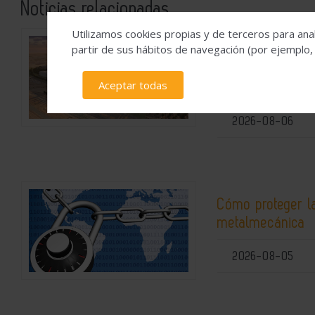
Noticias relacionadas
Utilizamos cookies propias y de terceros para anal
partir de sus hábitos de navegación (por ejemplo,
Hydnum Steel ob
de 150 millones 
Aceptar todas
acero limpio de 
2026-08-06
Cómo proteger la
metalmecánica
2026-08-05