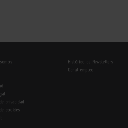
 somos
Histórico de Newsletters
o
Canal empleo
ad
gal
 de privacidad
 de cookies
eb