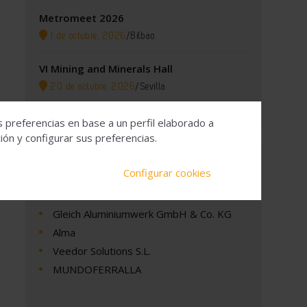
Metromeet 2026
1 de octubre, 2026
/
Bilbao
VI Mining and Minerals Hall
20 de octubre, 2026
/
Sevilla
s preferencias en base a un perfil elaborado a
ón y configurar sus preferencias.
Empresas
Configurar cookies
Gleich Aluminiumwerk GmbH & Co. KG
Alma
Veedor Solutions S.L.
MUNDOFERRALLA