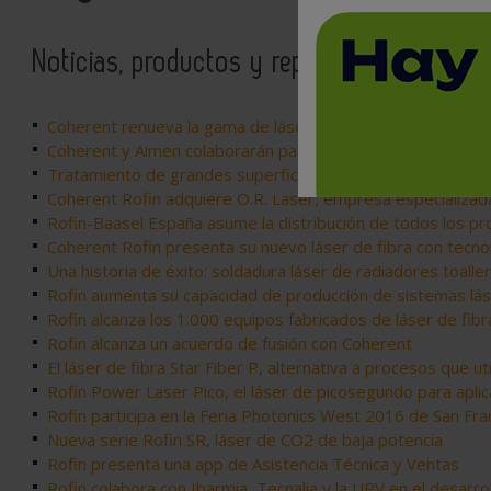
Noticias, productos y reportajes relaciona
Coherent renueva la gama de láser PowerLine para proce
Coherent y Aimen colaborarán para acercar a la industria d
Tratamiento de grandes superficies con láser excimer
Coherent Rofin adquiere O.R. Laser, empresa especializada 
Rofin-Baasel España asume la distribución de todos los pr
Coherent Rofin presenta su nuevo láser de fibra con tecn
Una historia de éxito: soldadura láser de radiadores toalle
Rofin aumenta su capacidad de producción de sistemas lás
Rofin alcanza los 1.000 equipos fabricados de láser de fibr
Rofin alcanza un acuerdo de fusión con Coherent
El láser de fibra Star Fiber P, alternativa a procesos que u
Rofin Power Laser Pico, el láser de picosegundo para apl
Rofin participa en la Feria Photonics West 2016 de San Fra
Nueva serie Rofin SR, láser de CO2 de baja potencia
Rofin presenta una app de Asistencia Técnica y Ventas
Rofin colabora con Ibarmia, Tecnalia y la UPV en el desarr