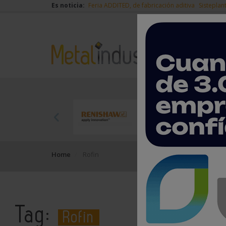
Es noticia:
Feria ADDITED, de fabricación aditiva
Sisteplan
Home
Rofin
Tag:
Rofin