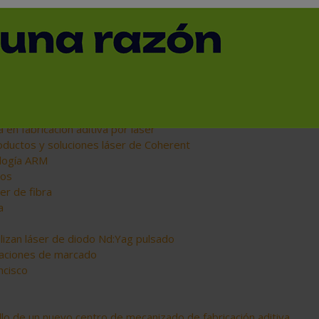
dos a rofin
sado de materiales
el sur de Europa la tecnología láser más innovadora
en fabricación aditiva por láser
oductos y soluciones láser de Coherent
ología ARM
ros
er de fibra
a
tilizan láser de diodo Nd:Yag pulsado
icaciones de marcado
ncisco
ollo de un nuevo centro de mecanizado de fabricación aditiva