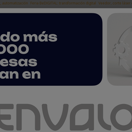
t, automatización
Feria BeDIGITAL: transformación digital
Veedor, corte láser
|
EMPRESAS DEL
NOTICIAS
PRODUCTOS
AGENDA
ARTÍCULOS
EMPRESAS PREMIUM