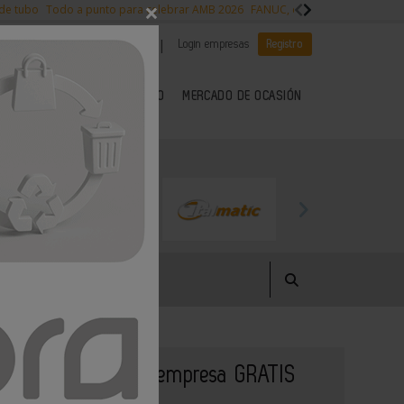
×
 de tubo
Todo a punto para celebrar AMB 2026
FANUC, colaboración con NVI
|
|
Es noticia
CANAL EMPLEO
Login empresas
Registro
 SECTOR DEL METAL
KIOSCO
MERCADO DE OCASIÓN
Publique su empresa GRATIS