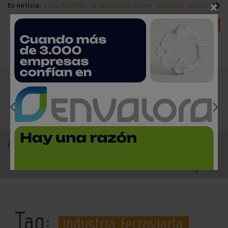
×
Es noticia:
Feria ADDITED, de fabricación aditiva
Sisteplant, automatizaci
Redes Sociales
Es noticia
Login empresas
Registro
EMPRESAS PREMIUM
Home
industria ferroviaria
Tag:
industria ferroviaria