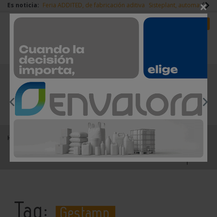
×
Es noticia:
Feria ADDITED, de fabricación aditiva
Sisteplant, automatizaci
Redes Sociales
Es noticia
Login empresas
Registro
EMPRESAS PREMIUM
Home
Gestamp
Tag:
Gestamp