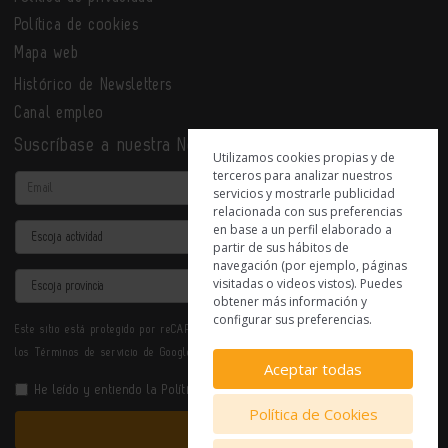
Política de cookies
Mapa web
Histórico de Newsletters
Canal empleo
Suscríbase a nuestra Newsletter
Utilizamos cookies propias y de
terceros para analizar nuestros
Email
servicios y mostrarle publicidad
relacionada con sus preferencias
en base a un perfil elaborado a
Actividad
partir de sus hábitos de
navegación (por ejemplo, páginas
Provincia
visitadas o videos vistos). Puedes
obtener más información y
configurar sus preferencias.
Este sitio está protegido por reCAPTCHA y se aplican la
Política de privacidad
y
los
Términos de servicio
de Google.
Aceptar todas
He leído y entiendo la
Política de Privacidad
Política de Cookies
Enviar