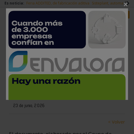
×
Es noticia:
Feria ADDITED, de fabricación aditiva
Sisteplant, automatizaci
Redes Sociales
Es noticia
Login empresas
Registro
AER Automation presenta el
primer Informe de Tendencias
en Robótica y Automatización
23 de junio, 2026
< Volver
El documento, elaborado por el Grupo de