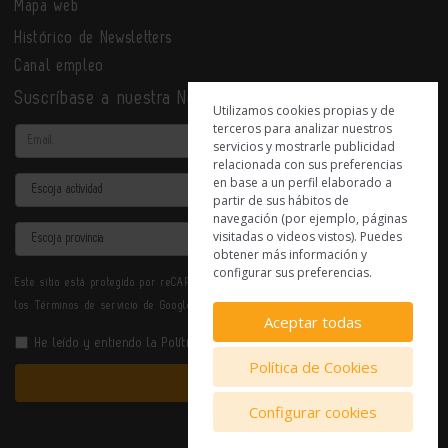
Mapa web
Histórico de Newsletters
Canal empleo
Suscríbase a nuestra Newsletter
Utilizamos cookies propias y de
terceros para analizar nuestros
Email
servicios y mostrarle publicidad
relacionada con sus preferencias
en base a un perfil elaborado a
Actividad
partir de sus hábitos de
navegación (por ejemplo, páginas
Provincia
visitadas o videos vistos). Puedes
obtener más información y
configurar sus preferencias.
Este sitio está protegido por reCAPTCHA y se aplican la
Política de privacidad
y
los
Términos de servicio
de Google.
Aceptar todas
He leído y entiendo la
Política de Privacidad
Política de Cookies
Enviar
Configurar cookies