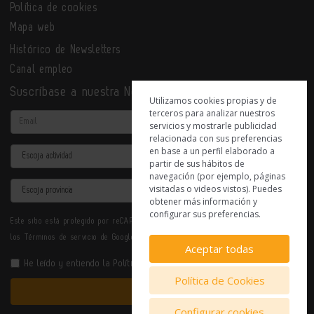
Política de cookies
Mapa web
Histórico de Newsletters
Canal empleo
Suscríbase a nuestra Newsletter
Utilizamos cookies propias y de
terceros para analizar nuestros
Email
servicios y mostrarle publicidad
relacionada con sus preferencias
en base a un perfil elaborado a
Actividad
partir de sus hábitos de
navegación (por ejemplo, páginas
Provincia
visitadas o videos vistos). Puedes
obtener más información y
configurar sus preferencias.
Este sitio está protegido por reCAPTCHA y se aplican la
Política de privacidad
y
los
Términos de servicio
de Google.
Aceptar todas
He leído y entiendo la
Política de Privacidad
Política de Cookies
Enviar
Configurar cookies