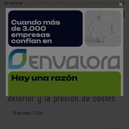
×
Es noticia:
Feria ADDITED, de fabricación aditiva
Sisteplant, automatizaci
Redes Sociales
Es noticia
Login empresas
Registro
El sector del metal mantiene
previsiones positivas de empleo
pese al deterioro del sector
exterior y la presión de costes
13 de enero, 2026
< Volver