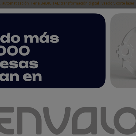
t, automatización
Feria BeDIGITAL: transformación digital
Veedor, corte láser
|
EMPRESAS DEL
NOTICIAS
PRODUCTOS
AGENDA
ARTÍCULOS
EMPRESAS PREMIUM
ción entre vehículos conducidos por humanos y autónomos para