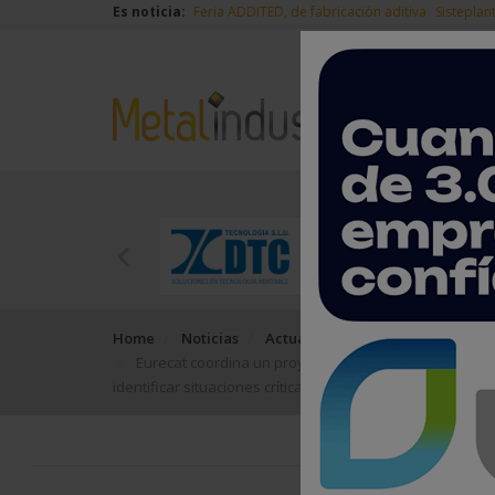
Es noticia:
Feria ADDITED, de fabricación aditiva
Sisteplan
Home
Noticias
Actualidad
Eurecat coordina un proyecto que estudia la interac
identificar situaciones críticas y mejorar la seguridad vial