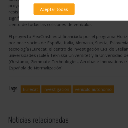
proyecto busca desarrollar estructuras más seguras, ligeras 
Aceptar todas
resistencia. Este enfoque no solo reduce las emisiones de 
significativamente la resistencia a los impactos, especialme
ciento de todas las colisiones de vehículos.
El proyecto FlexCrash está financiado por el programa Hori
por once socios de España, Italia, Alemania, Suecia, Eslovenia
tecnología (Eurecat, el centro de investigación CRF de Stell
universidades (Luleå Tekniska Universitet y la Universidad d
(Gestamp, Gemmate Technologies, Aerobase Innovations e Hi
Española de Normalización).
Tags:
Eurecat
investigación
vehículo autónomo
Noticias relacionadas