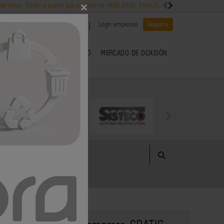
×
 de tubo
Todo a punto para celebrar AMB 2026
FANUC, colaboración con NVI
|
|
Es noticia
CANAL EMPLEO
Login empresas
Registro
 SECTOR DEL METAL
KIOSCO
MERCADO DE OCASIÓN