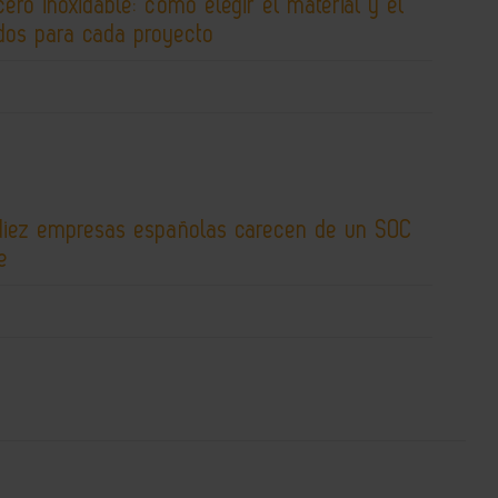
cero inoxidable: cómo elegir el material y el
os para cada proyecto
diez empresas españolas carecen de un SOC
e