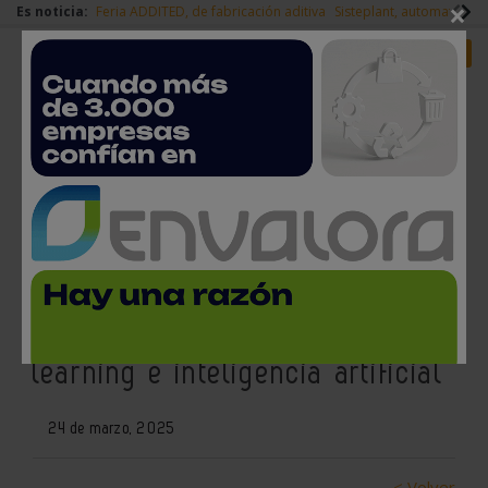
×
Es noticia:
Feria ADDITED, de fabricación aditiva
Sisteplant, automatizaci
Redes Sociales
Es noticia
Login empresas
Registro
Lanzamiento del proyecto
Fidelia: impulsando la
fabricación inteligente con deep
learning e inteligencia artificial
24 de marzo, 2025
< Volver