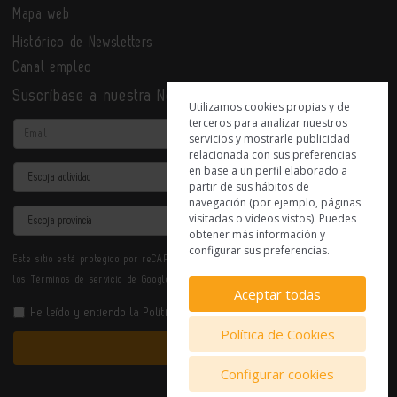
Mapa web
Histórico de Newsletters
Canal empleo
Suscríbase a nuestra Newsletter
Utilizamos cookies propias y de
terceros para analizar nuestros
Email
servicios y mostrarle publicidad
relacionada con sus preferencias
en base a un perfil elaborado a
Actividad
partir de sus hábitos de
navegación (por ejemplo, páginas
Provincia
visitadas o videos vistos). Puedes
obtener más información y
configurar sus preferencias.
Este sitio está protegido por reCAPTCHA y se aplican la
Política de privacidad
y
los
Términos de servicio
de Google.
Aceptar todas
He leído y entiendo la
Política de Privacidad
Política de Cookies
Enviar
Configurar cookies