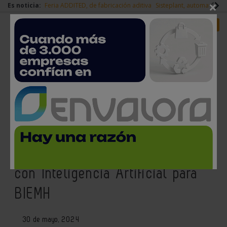
×
Es noticia:
Feria ADDITED, de fabricación aditiva
Sisteplant, automatizaci
Redes Sociales
Es noticia
Login empresas
Registro
TCI Cutting lanza su nueva
página web con lo último en
sistemas de automatización
con Inteligencia Artificial para
BIEMH
30 de mayo, 2024