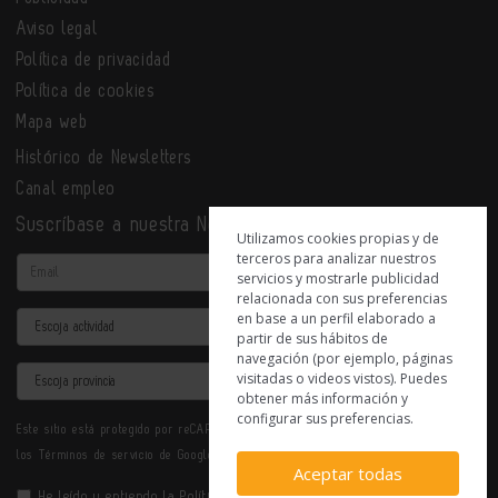
Aviso legal
Política de privacidad
Política de cookies
Mapa web
Histórico de Newsletters
Canal empleo
Suscríbase a nuestra Newsletter
Utilizamos cookies propias y de
terceros para analizar nuestros
Email
servicios y mostrarle publicidad
relacionada con sus preferencias
en base a un perfil elaborado a
Actividad
partir de sus hábitos de
navegación (por ejemplo, páginas
Provincia
visitadas o videos vistos). Puedes
obtener más información y
configurar sus preferencias.
Este sitio está protegido por reCAPTCHA y se aplican la
Política de privacidad
y
los
Términos de servicio
de Google.
Aceptar todas
He leído y entiendo la
Política de Privacidad