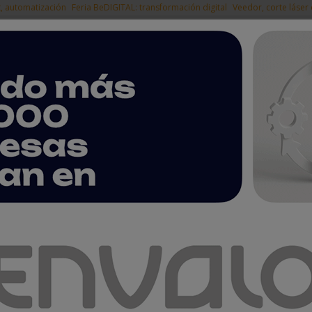
t, automatización
Feria BeDIGITAL: transformación digital
Veedor, corte láser
|
EMPRESAS DEL
NOTICIAS
PRODUCTOS
AGENDA
ARTÍCULOS
EMPRESAS PREMIUM
ia, protagonistas de la segunda edición de Steel Tech