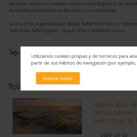
diversos sectores usuarios; centros tecnológicos y de investi
formación profesional; certificadoras y consultorías.
La cita está organizada por Bilbao Exhibition Centre y Sider
Empresas Siderúrgicas-, Grupo SPRI y Gobierno Vasco.
Tags:
Bilbao Exhibition Centre
UNESID
industria siderú
Utilizamos cookies propias y de terceros para anal
partir de sus hábitos de navegación (por ejemplo,
Aceptar todas
Noticias relacionadas
Hydnum Steel ob
de 150 millones 
acero limpio de 
2026-08-06