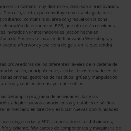
ará con un formato muy dinámico y vinculado a la innovación,
Para ello, la cita, que constituye una cita obligada para
ico ibérico, combinará su área congresual con la zona
la celebración de encuentros B2B, que ofrecerán reuniones
s invitados VIP internacionales (acción hecha en
a Zona de Posters técnicos y de Innovation Workshops, y
un evento afterwork y una cena de gala, en la que tendrá
esas proveedoras de los diferentes niveles de la cadena de
ntadas serán, principalmente, acerías, transformadores de
erias primas, gestores de residuos, grúas y manipulación,
oratorios y centros de ensayo, entre otros.
más del amplio programa de actividades, los y las
ción, adquirir nuevos conocimientos y establecer sólidos
izar el mercado en directo y estudiar nuevas oportunidades.
e acero; ingenierías y EPCs; importadores, distribuidores,
 frío y caliente; fabricantes de componentes y maquinaria de