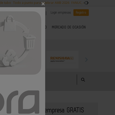
×
 de tubo
Todo a punto para celebrar AMB 2026
FANUC, colaboración con NVI
|
|
Es noticia
CANAL EMPLEO
Login empresas
Registro
 SECTOR DEL METAL
KIOSCO
MERCADO DE OCASIÓN
Publique su empresa GRATIS