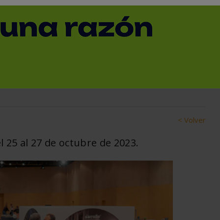
rmas colaborativas y
as de la segunda edición
< Volver
l 25 al 27 de octubre de 2023.