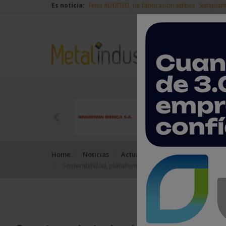
Es noticia:
Feria ADDITED, de fabricación aditiva
Sisteplan
Home
Noticias
Actualidad
Sostenibilidad, plataformas colaborativas y resilienc