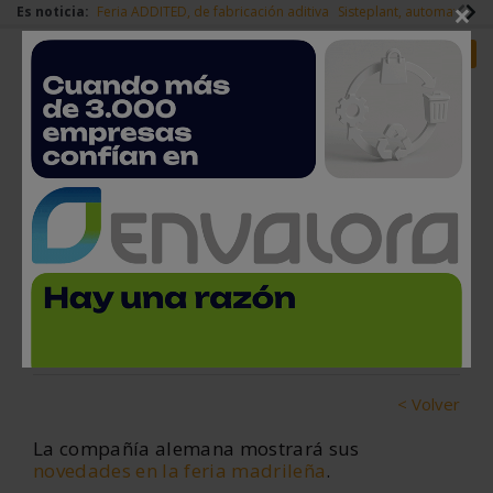
×
Es noticia:
Feria ADDITED, de fabricación aditiva
Sisteplant, automatizaci
Redes Sociales
Es noticia
Login empresas
Registro
Visita a Trumpf en MetalMadrid
2022
4 de octubre, 2022
< Volver
La compañía alemana mostrará sus
novedades en la feria madrileña
.