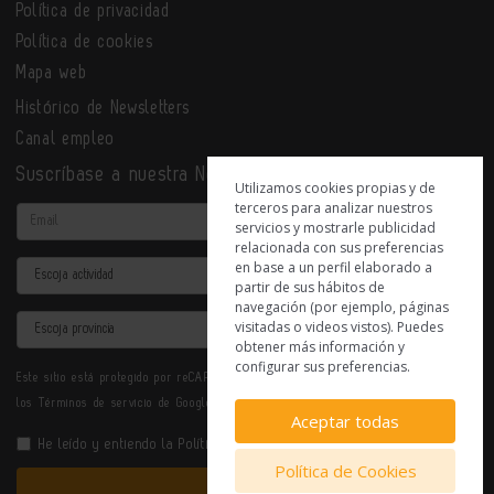
Política de privacidad
Política de cookies
Mapa web
Histórico de Newsletters
Canal empleo
Suscríbase a nuestra Newsletter
Utilizamos cookies propias y de
terceros para analizar nuestros
Email
servicios y mostrarle publicidad
relacionada con sus preferencias
en base a un perfil elaborado a
Actividad
partir de sus hábitos de
navegación (por ejemplo, páginas
Provincia
visitadas o videos vistos). Puedes
obtener más información y
configurar sus preferencias.
Este sitio está protegido por reCAPTCHA y se aplican la
Política de privacidad
y
los
Términos de servicio
de Google.
Aceptar todas
He leído y entiendo la
Política de Privacidad
Política de Cookies
Enviar