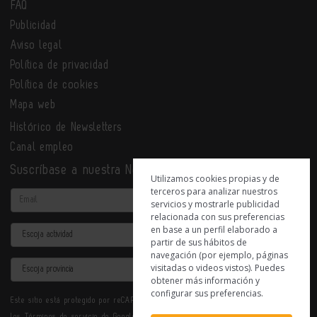
FAQ
Publicidad
Aviso legal
Política de privacidad
Política de cookies
Mapa web
Histórico de Newsletters
Canal empleo
Suscríbase a nuestra Newsletter
Utilizamos cookies propias y de
terceros para analizar nuestros
Email
servicios y mostrarle publicidad
relacionada con sus preferencias
en base a un perfil elaborado a
Actividad
partir de sus hábitos de
navegación (por ejemplo, páginas
Provincia
visitadas o videos vistos). Puedes
obtener más información y
configurar sus preferencias.
Este sitio está protegido por reCAPTCHA y se aplican la
Política de privacidad
y
los
Términos de servicio
de Google.