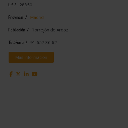
28850
CP /
Madrid
Provincia /
Torrejón de Ardoz
Población /
91 657 36 62
Teléfono /
Más información