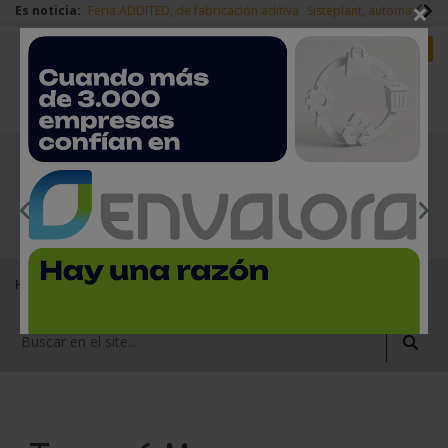
×
Es noticia:
Feria ADDITED, de fabricación aditiva
Sisteplant, automatizaci
Redes Sociales
Es noticia
Login empresas
Registro
EMPRESAS PREMIUM
Home
Empresas del sector del metal
Trumpf Maquinaria, S.A.