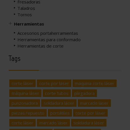
Fresadoras
Taladros
Tornos
Herramientas
Accesorios portaherramientas
Herramientas para conformado
Herramientas de corte
Tags
corte láser
corte por láser
máquina corte láser
máquina láser
corte tubos
plegadora
punzonadora
soldadura láser
marcado láser
piezas repuesto
portátiles
corte por láser
corte láser
marcado láser
soldadura láser