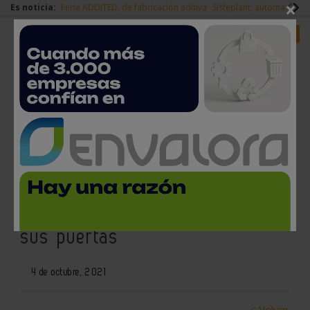
×
Es noticia:
Feria ADDITED, de fabricación aditiva
Sisteplant, automatizaci
Redes Sociales
Es noticia
Login empresas
Registro
EMO Milán, principal feria
mundial de tecnologías
avanzadas de fabricación, abre
sus puertas
4 de octubre, 2021
< Volver