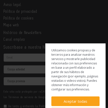
Aviso legal
Política de privacidad
Política de cookies
Mapa web
Histórico de Newsletters
Canal empleo
Suscríbase a nuestra Newsletter
Utilizamos cookies propias y de
terceros para analizar nuestros
Email
servicios y mostrarle publicidad
relacionada con sus preferencias
en base a un perfil elaborado a
Actividad
partir de sus hábitos de
navegación (por ejemplo, páginas
Provincia
visitadas o videos vistos). Puedes
obtener más información y
configurar sus preferencias.
Este sitio está protegido por reCAPTCHA y se aplican la
Política de privacidad
y
los
Términos de servicio
de Google.
Aceptar todas
He leído y entiendo la
Política de Privacidad