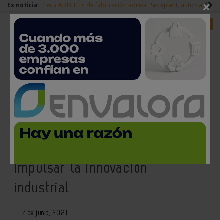
×
Es noticia:
Feria ADDITED, de fabricación aditiva
Sisteplant, automatizaci
Redes Sociales
Es noticia
Login empresas
Registro
La primera feria y congreso
presencial en Cataluña de 2021
arranca este martes para
impulsar la innovación
industrial
7 de junio, 2021