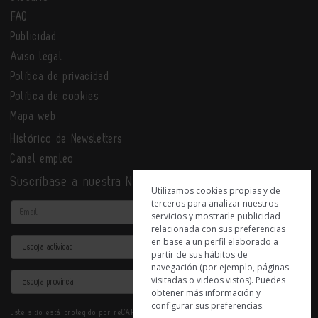
FAQ
Publicidad
Aviso legal
Política de privacidad
Política de cookies
Mapa web
Histórico de Newsletters
Canal empleo
Suscríbase a nuestra Newsletter
Utilizamos cookies propias y de
terceros para analizar nuestros
Email
servicios y mostrarle publicidad
relacionada con sus preferencias
en base a un perfil elaborado a
Actividad
partir de sus hábitos de
navegación (por ejemplo, páginas
Provincia
visitadas o videos vistos). Puedes
obtener más información y
configurar sus preferencias.
Este sitio está protegido por reCAPTCHA y se aplican la
Política de privacidad
y