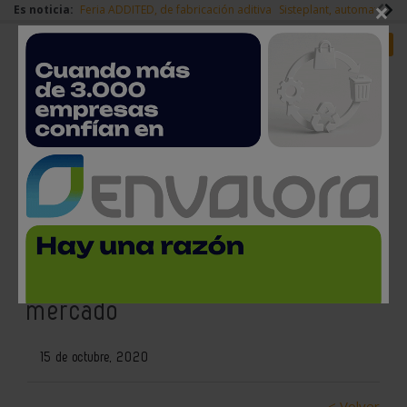
×
Es noticia:
Feria ADDITED, de fabricación aditiva
Sisteplant, automatizaci
Redes Sociales
Es noticia
Login empresas
Registro
TCI Cutting Dynamicline Fiber
de 15kW, la solución integral de
corte que revoluciona el
mercado
15 de octubre, 2020
< Volver