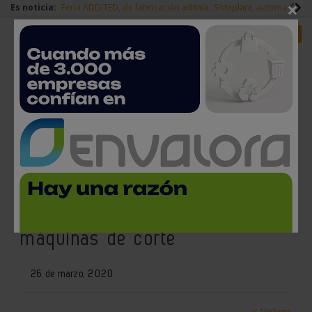
×
Es noticia:
Feria ADDITED, de fabricación aditiva
Sisteplant, automatizaci
Redes Sociales
Es noticia
Login empresas
Registro
TCI Cutting lanza unas gafas
inteligentes de realidad
aumentada que revolucionan las
máquinas de corte
26 de marzo, 2020
< Volver