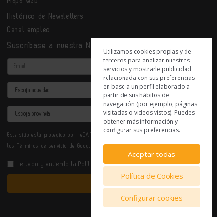
Mapa web
Histórico de Newsletters
Canal empleo
Suscríbase a nuestra Newsletter
Utilizamos cookies propias y de
terceros para analizar nuestros
Email
servicios y mostrarle publicidad
relacionada con sus preferencias
en base a un perfil elaborado a
Actividad
partir de sus hábitos de
navegación (por ejemplo, páginas
Provincia
visitadas o videos vistos). Puedes
obtener más información y
configurar sus preferencias.
Este sitio está protegido por reCAPTCHA y se aplican la
Política de privacidad
y
los
Términos de servicio
de Google.
Aceptar todas
He leído y entiendo la
Política de Privacidad
Política de Cookies
Enviar
Configurar cookies