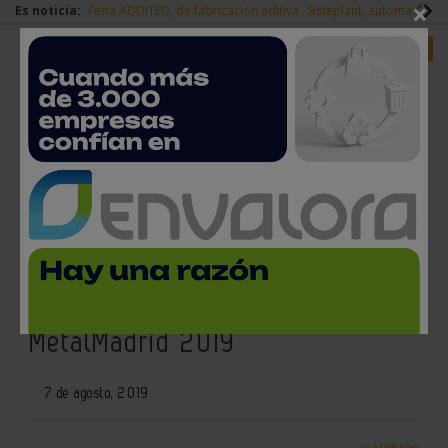
×
Es noticia:
Feria ADDITED, de fabricación aditiva
Sisteplant, automatizaci
Redes Sociales
Es noticia
Login empresas
Registro
Cataluña, País Vasco y Madrid,
las comunidades autónomas
con más presencia en
MetalMadrid 2019
7 de agosto, 2019
< Volver