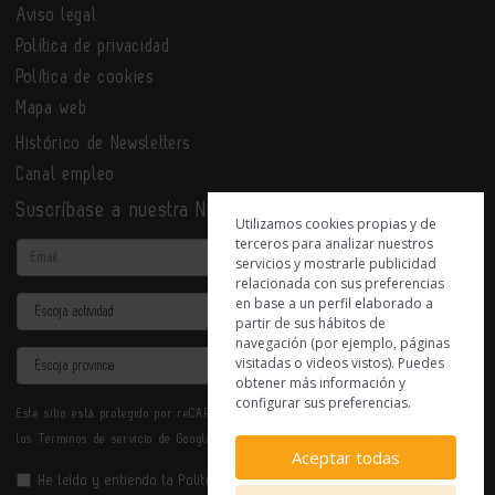
Aviso legal
Política de privacidad
Política de cookies
Mapa web
Histórico de Newsletters
Canal empleo
Suscríbase a nuestra Newsletter
Utilizamos cookies propias y de
terceros para analizar nuestros
Email
servicios y mostrarle publicidad
relacionada con sus preferencias
en base a un perfil elaborado a
Actividad
partir de sus hábitos de
navegación (por ejemplo, páginas
Provincia
visitadas o videos vistos). Puedes
obtener más información y
configurar sus preferencias.
Este sitio está protegido por reCAPTCHA y se aplican la
Política de privacidad
y
los
Términos de servicio
de Google.
Aceptar todas
He leído y entiendo la
Política de Privacidad