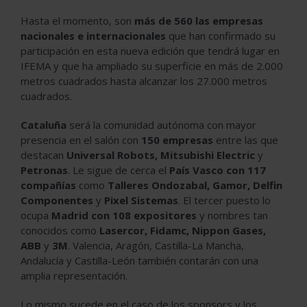
Hasta el momento, son
más de 560 las empresas
nacionales e internacionales
que han confirmado su
participación en esta nueva edición que tendrá lugar en
IFEMA y que ha ampliado su superficie en más de 2.000
metros cuadrados hasta alcanzar los 27.000 metros
cuadrados.
Cataluña
será la comunidad autónoma con mayor
presencia en el salón con
150 empresas
entre las que
destacan
Universal Robots, Mitsubishi Electric
y
Petronas
. Le sigue de cerca el
País Vasco con 117
compañías
como
Talleres Ondozabal, Gamor, Delfin
Componentes
y
Pixel Sistemas
. El tercer puesto lo
ocupa
Madrid con 108 expositores
y nombres tan
conocidos como
Lasercor, Fidamc, Nippon Gases,
ABB
y
3M
. Valencia, Aragón, Castilla-La Mancha,
Andalucía y Castilla-León también contarán con una
amplia representación.
Lo mismo sucede en el caso de los sponsors y los