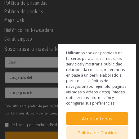
Política de privacidad
Política de cookies
Mapa web
Histórico de Newsletters
Canal empleo
Suscríbase a nuestra Newsletter
Utilizamos cookies propias y de
terceros para analizar nuestros
Email
servicios y mostrarle publicidad
relacionada con sus preferencias
en base a un perfil elaborado a
Actividad
partir de sus hábitos de
navegación (por ejemplo, páginas
Provincia
visitadas o videos vistos). Puedes
obtener más información y
configurar sus preferencias.
Este sitio está protegido por reCAPTCHA y se aplican la
Política de privacidad
y
los
Términos de servicio
de Google.
Aceptar todas
He leído y entiendo la
Política de Privacidad
Política de Cookies
Enviar