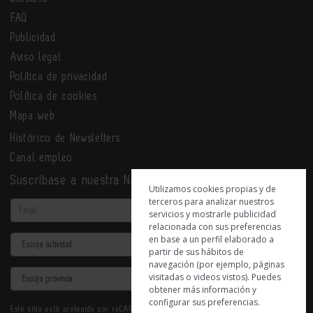
FAQ
Publicidad
Aviso legal
Política de privacidad
Política de cookies
Mapa web
Histórico de Newsletters
Canal empleo
Suscríbase a nuestra Newsletter
Utilizamos cookies propias y de
terceros para analizar nuestros
Email
servicios y mostrarle publicidad
relacionada con sus preferencias
en base a un perfil elaborado a
Actividad
partir de sus hábitos de
navegación (por ejemplo, páginas
Provincia
visitadas o videos vistos). Puedes
obtener más información y
configurar sus preferencias.
Este sitio está protegido por reCAPTCHA y se aplican la
Política de privacidad
y