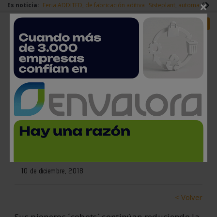
×
Es noticia:
Feria ADDITED, de fabricación aditiva
Sisteplant, automatizaci
Redes Sociales
Es noticia
Login empresas
Registro
Universal Robots cumple el
décimo aniversario de la venta
de su primer robot colaborativo
10 de diciembre, 2018
< Volver
Sus pioneros ´cobots´ continúan reduciendo la