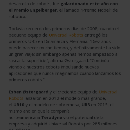
desarrollo de cobots, fue
galardonado este año con
el Premio Engelberger
, el llamado "Premio Nobel" de
robótica.
Todavía recuerda los primeros días de 2008, cuando el
pequeño equipo de
Universal Robots
entregó los
primeros UR5 en Dinamarca y Alemania. "Diez años
puede parecer mucho tiempo, y definitivamente ha sido
un gran viaje; sin embargo apenas hemos empezado a
rascar la superficie", afirma Østergaard. "Continúo
viendo a nuestros cobots impulsando nuevas
aplicaciones que nunca imaginamos cuando lanzamos los
primeros cobots."
Esben Østergaard
y el creciente equipo de
Universal
Robots
lanzaron en 2012 el modelo más grande,
el
UR10
y el modelo de sobremesa,
UR3
en 2015, el
mismo año en que la compañía
norteamericana
Teradyne
vio el potencial de la
empresa y adquirió Universal Robots por 285 millones
de dólares.