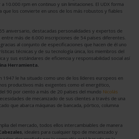
r a 10.000 rpm en continuo y sin limitaciones. El UDX forma
 que los convierte en unos de los más robustos y fiables
65 aniversario, destacadas personalidades y expertos de
 entre más de 6.000 inscripciones de 54 países diferentes.
gracias al conjunto de especificaciones que hacen de él uno
sticas técnicas y de su tecnología única, los miembros del
ca y sus estándares de eficiencia y responsabilidad social así
ina Herramienta.
n 1947 le ha situado como uno de los líderes europeos en
nos productivos más exigentes como el energético,
 del 90 por ciento a más de 20 países del mundo
Nicolás
necesidades de mecanizado de sus clientes a través de una
cado que abarca máquinas de bancada, pórtico, columna
plia del mercado, todos ellos intercambiables de manera
Cabezales
, ideales para cualquier tipo de mecanizado y
bezales desarrollada por la compañía está basada en la