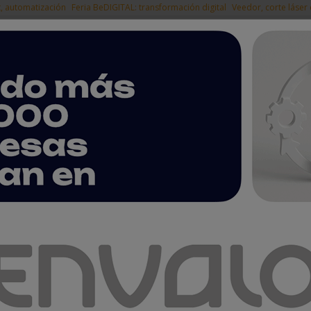
t, automatización
Feria BeDIGITAL: transformación digital
Veedor, corte láser
|
EMPRESAS DEL
NOTICIAS
PRODUCTOS
AGENDA
ARTÍCULOS
EMPRESAS PREMIUM
orrea recibe el premio iF Design Award 2018 por su cabezal UDX