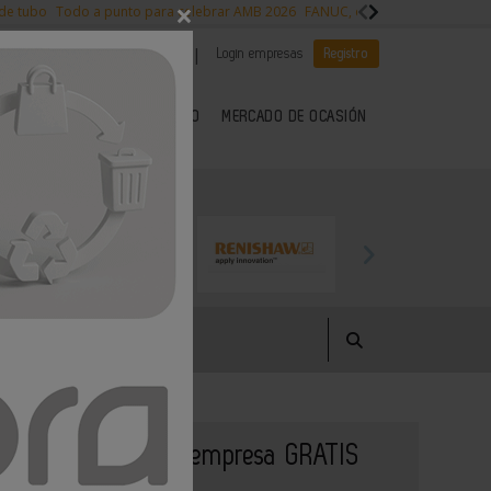
×
 de tubo
Todo a punto para celebrar AMB 2026
FANUC, colaboración con NVI
|
|
Es noticia
CANAL EMPLEO
Login empresas
Registro
 SECTOR DEL METAL
KIOSCO
MERCADO DE OCASIÓN
Publique su empresa GRATIS