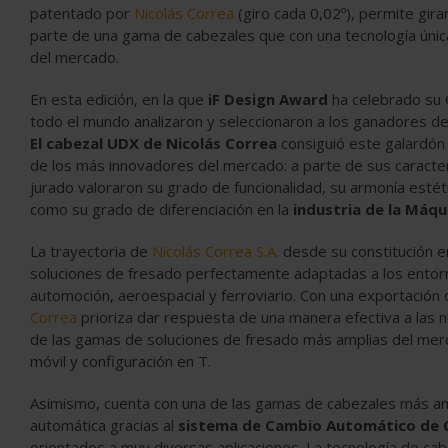
patentado por
Nicolás Correa
(giro cada 0,02º), permite gira
parte de una gama de cabezales que con una tecnología única
del mercado.
En esta edición, en la que
iF Design Award
ha celebrado su 
todo el mundo analizaron y seleccionaron a los ganadores de
El cabezal UDX de Nicolás Correa
consiguió este galardón 
de los más innovadores del mercado: a parte de sus caracterí
jurado valoraron su grado de funcionalidad, su armonía estéti
como su grado de diferenciación en la
industria de la Máqu
La trayectoria de
Nicolás Correa S.A.
desde su constitución e
soluciones de fresado perfectamente adaptadas a los entor
automoción, aeroespacial y ferroviario. Con una exportación
Correa
prioriza dar respuesta de una manera efectiva a las 
de las gamas de soluciones de fresado más amplias del mer
móvil y configuración en T.
Asimismo, cuenta con una de las gamas de cabezales más am
automática gracias al
sistema de Cambio Automático de 
orientados a muy diversas aplicaciones. La tecnología de ca