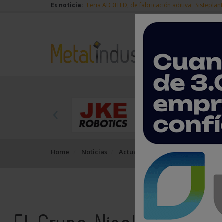
Es noticia:
Feria ADDITED, de fabricación aditiva
Sisteplan
Home
Noticias
Actualidad
El Grupo Nicolás C