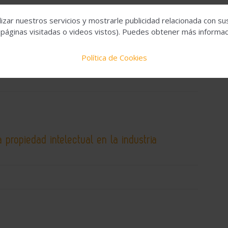
izar nuestros servicios y mostrarle publicidad relacionada con su
tiene un compromiso de inversión de COFIDES
 páginas visitadas o videos vistos). Puedes obtener más informaci
de euros para construir la primera planta de
la Península Ibérica
Política de Cookies
 propiedad intelectual en la industria