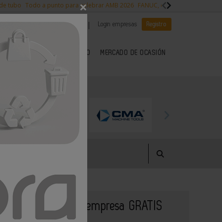
×
 de tubo
Todo a punto para celebrar AMB 2026
FANUC, colaboración con NVI
|
|
Es noticia
CANAL EMPLEO
Login empresas
Registro
 SECTOR DEL METAL
KIOSCO
MERCADO DE OCASIÓN
Publique su empresa GRATIS