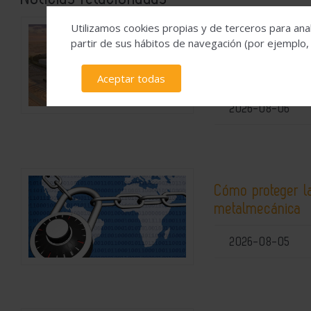
Utilizamos cookies propias y de terceros para anal
Hydnum Steel ob
partir de sus hábitos de navegación (por ejemplo,
de 150 millones 
acero limpio de 
Aceptar todas
2026-08-06
Cómo proteger la
metalmecánica
2026-08-05