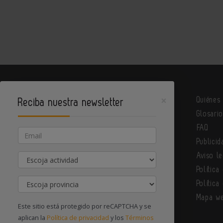
×
Quiénes
Reciba nuestra newsletter
Glosari
Metalindustria es un portal de Infoedita
FAQ
Email
Publicid
Actividad
Aviso le
Contacte con nosotros
Política
Provincia
Política
Mapa w
Este sitio está protegido por reCAPTCHA y se
aplican la
Política de privacidad
y los
Términos