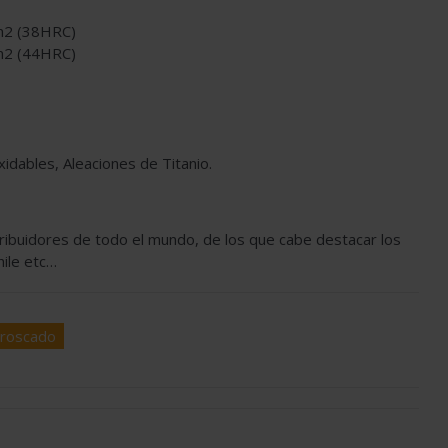
mm2 (38HRC)
mm2 (44HRC)
dables, Aleaciones de Titanio.
tribuidores de todo el mundo, de los que cabe destacar los
hile etc…
 roscado