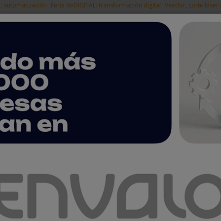
t, automatización
Feria BeDIGITAL: transformación digital
Veedor, corte láser
|
EMPRESAS DEL
NOTICIAS
PRODUCTOS
AGENDA
ARTÍCULOS
EMPRESAS PREMIUM
en EMO Hannover