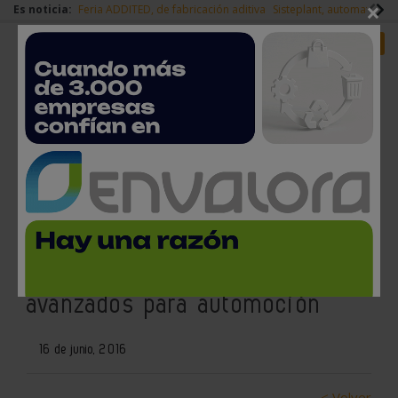
×
Es noticia:
Feria ADDITED, de fabricación aditiva
Sisteplant, automatizaci
Redes Sociales
Es noticia
Login empresas
Registro
IK4-Cidetec y Aimplas
presentan las últimas
novedades en composites
avanzados para automoción
16 de junio, 2016
< Volver