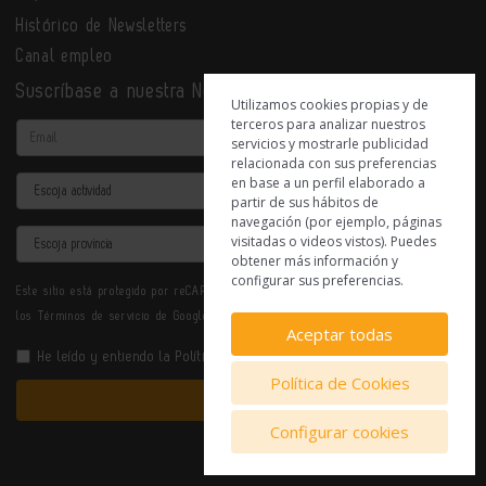
Histórico de Newsletters
Canal empleo
Suscríbase a nuestra Newsletter
Utilizamos cookies propias y de
terceros para analizar nuestros
Email
servicios y mostrarle publicidad
relacionada con sus preferencias
en base a un perfil elaborado a
Actividad
partir de sus hábitos de
navegación (por ejemplo, páginas
Provincia
visitadas o videos vistos). Puedes
obtener más información y
configurar sus preferencias.
Este sitio está protegido por reCAPTCHA y se aplican la
Política de privacidad
y
los
Términos de servicio
de Google.
Aceptar todas
He leído y entiendo la
Política de Privacidad
Política de Cookies
Enviar
Configurar cookies