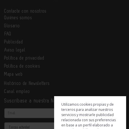
Contacte con nosotros
Quiénes somos
Glosario
FAQ
Publicidad
Aviso legal
Política de privacidad
Política de cookies
Mapa web
Histórico de Newsletters
Canal empleo
Suscríbase a nuestra Newsletter
Utilizamos cookies propias y de
terceros para analizar nuestros
Email
servicios y mostrarle publicidad
relacionada con sus preferencias
en base a un perfil elaborado a
Actividad