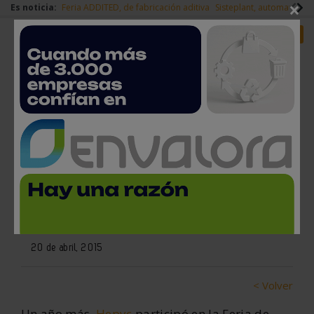
×
Es noticia:
Feria ADDITED, de fabricación aditiva
Sisteplant, automatizaci
Redes Sociales
Es noticia
Login empresas
Registro
Satisfactoria participación de
Hepyc en la feria de negocios
Profer
20 de abril, 2015
< Volver
Un año más,
Hepyc
participó en la Feria de