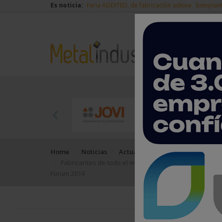
Es noticia:
Feria ADDITED, de fabricación aditiva
Sisteplan
Home
Noticias
Actualidad
Fabricantes de todo el mundo expresan un notable op
Forum 2014