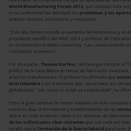
World Manufacturing Forum 2014
, que concluyó esta sem
en la conferencia han abordado los
problemas y las oportu
ámbitos técnicos, económicos y educativos.
"Este año, hemos notado un aumento del entusiasmo y un e
presidente científico del WMF 2014 y profesor de Operati
en el Politecnico di Milano University. "Las conversaciones s
crecimiento económico”.
Por otra parte,
Thomas Kurfess
, del Georgia Institute of
político de la Casa Blanca en temas de fabricación avanzada,
al sector manufacturero. El profesor ha afirmado que
estamo
incertidumbre
y los trastornos que, desde hace dos década
globalización. "Las cosas se están ya estabilizando", ha afir
Entre la gran cantidad de temas tratados en ocho sesiones a
nuestros días: la formulación y establecimiento de las
normas
aplicar en todo el mundo, tanto a los sistemas de fabricació
de los sofisticados ciber-sistemas
que son cada vez más f
resaltó que la
formación de la fuerza laboral
para hacer fr