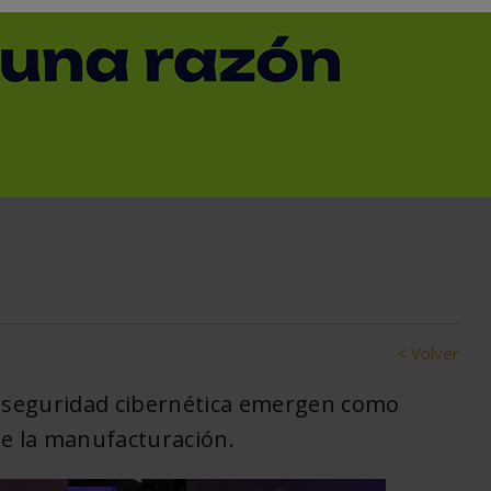
 mundo expresan un
la economía y la
anufacturing Forum
< Volver
 la seguridad cibernética emergen como
de la manufacturación.