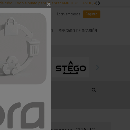
×
 de tubo
Todo a punto para celebrar AMB 2026
FANUC, colaboración con NVI
|
|
Es noticia
CANAL EMPLEO
Login empresas
Registro
 SECTOR DEL METAL
KIOSCO
MERCADO DE OCASIÓN