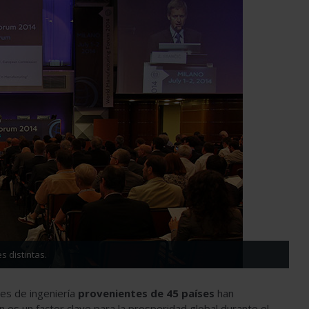
s distintas.
res de ingeniería
provenientes de 45 países
han
es un factor clave para la prosperidad global durante el