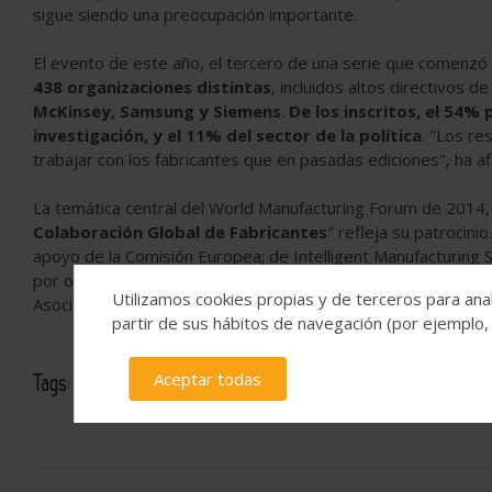
sigue siendo una preocupación importante.
El evento de este año, el tercero de una serie que comenz
438 organizaciones distintas
, incluidos altos directivos
McKinsey, Samsung y Siemens
.
De los inscritos, el 54% 
investigación, y el 11% del sector de la política
. "Los re
trabajar con los fabricantes que en pasadas ediciones", ha af
La temática central del World Manufacturing Forum de 2014,
Colaboración Global de Fabricantes
" refleja su patrocini
apoyo de la Comisión Europea; de Intelligent Manufacturing 
por otras empresas y asociaciones líderes que proporcionaron
Utilizamos cookies propias y de terceros para anal
Asociación de Investigación Futura (EFFRA), Boeing, General E
partir de sus hábitos de navegación (por ejemplo,
Aceptar todas
Tags:
industria del metal
manufacturación