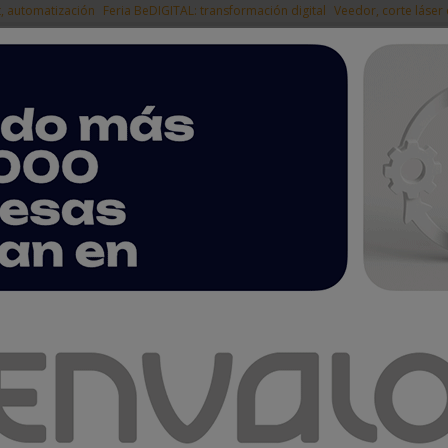
t, automatización
Feria BeDIGITAL: transformación digital
Veedor, corte láser
|
EMPRESAS DEL
NOTICIAS
PRODUCTOS
AGENDA
ARTÍCULOS
EMPRESAS PREMIUM
timismo por la economía y la industria en el World Manufacturing