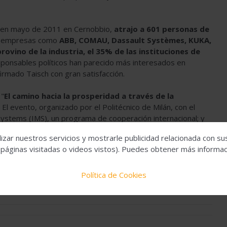
ó en mayo de 2011 en Cernobbio,
atrajo a 601 personas de
 de empresas como
ABB, COMAU, Dassault Systèmes, KUKA,
provino de la industria, el 35% de las instituciones de
sponsables políticos han parecido más interesados en
irmado Taisch con gran satisfacción.
 "
El camino hacia la prosperidad a través de la
o. El evento, organizado por el Politécnico de Milán, con el
Systems (IMS), un programa de cooperación internacional; y
 contribuciones, entre ellas las fábricas europeas de la
izar nuestros servicios y mostrarle publicidad relacionada con su
lectric, IBM y Whirlpool.
 páginas visitadas o videos vistos). Puedes obtener más informaci
Política de Cookies