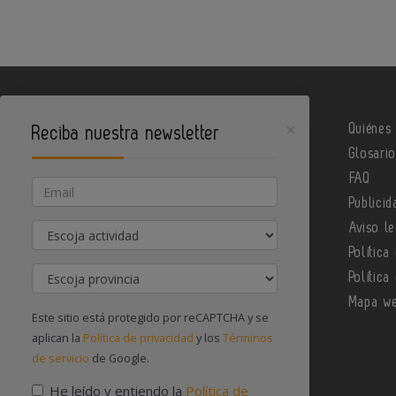
×
Quiénes
Reciba nuestra newsletter
Glosari
Metalindustria es un portal de Infoedita
FAQ
Email
Publicid
Actividad
Aviso le
Contacte con nosotros
Política
Provincia
Política
Mapa w
Este sitio está protegido por reCAPTCHA y se
aplican la
Política de privacidad
y los
Términos
de servicio
de Google.
He leído y entiendo la
Política de