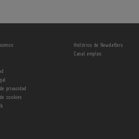
 somos
Histórico de Newsletters
o
Canal empleo
ad
gal
 de privacidad
 de cookies
eb