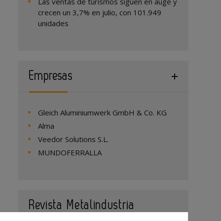
Las ventas de turismos siguen en auge y
crecen un 3,7% en julio, con 101.949
unidades
Empresas
Gleich Aluminiumwerk GmbH & Co. KG
Alma
Veedor Solutions S.L.
MUNDOFERRALLA
Revista Metalindustria