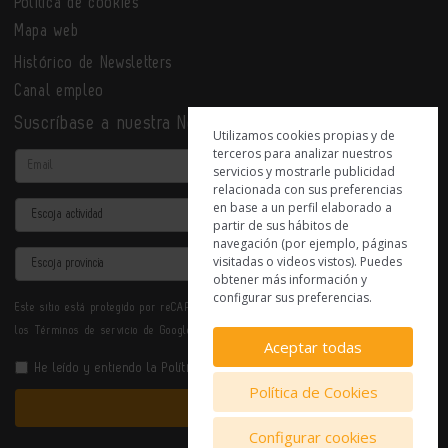
Política de cookies
Mapa web
Histórico de Newsletters
Canal empleo
Suscríbase a nuestra Newsletter
Utilizamos cookies propias y de
terceros para analizar nuestros
Email
servicios y mostrarle publicidad
relacionada con sus preferencias
en base a un perfil elaborado a
Actividad
partir de sus hábitos de
navegación (por ejemplo, páginas
Provincia
visitadas o videos vistos). Puedes
obtener más información y
configurar sus preferencias.
Este sitio está protegido por reCAPTCHA y se aplican la
Política de privacidad
y
los
Términos de servicio
de Google.
Aceptar todas
He leído y entiendo la
Política de Privacidad
Política de Cookies
Enviar
Configurar cookies