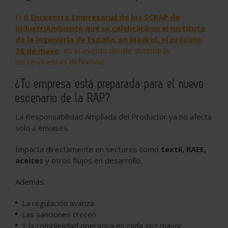
El
II Encuentro Empresarial de los
SCRAP
de
IndustriAmbiente que se celebrará en el Instituto
de la Ingeniería de España, en Madrid, el próximo
28 de mayo
, es el evento donde obtendrás
las
r
espuestas definitivas.
¿Tu empresa está preparada para el nuevo
escenario de la RAP?
La Responsabilidad Ampliada del Productor ya no afecta
solo a envases.
Impacta directamente en sectores como
textil, RAEE,
aceites
y otros flujos en desarrollo.
Además:
La regulación avanza
Las sanciones crecen
Y la complejidad operativa es cada vez mayor