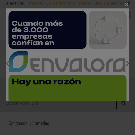
×
Es noticia:
Feria ADDITED, de fabricación aditiva
Sisteplant, automatizaci
Redes Sociales
Es noticia
Login empresas
Registro
EMPRESAS PREMIUM
Home
Agenda
Congresos y Jornadas
II Jornada y Encuentro Empresarial de los SCRAP 2026
Congresos y Jornadas