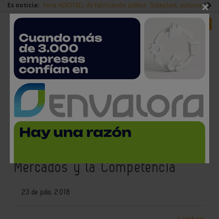
×
Es noticia:
Feria ADDITED, de fabricación aditiva
Sisteplant, automatizaci
Redes Sociales
Es noticia
Login empresas
Registro
Rittal aporta soluciones para el
nuevo Data Center de la
Comisión Nacional de los
Mercados y la Competencia
23 de julio, 2018
< Volver