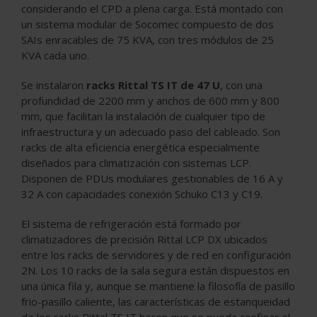
considerando el CPD a plena carga. Está montado con
un sistema modular de Socomec compuesto de dos
SAIs enracables de 75 KVA, con tres módulos de 25
KVA cada uno.
Se instalaron
racks Rittal TS IT de 47 U
, con una
profundidad de 2200 mm y anchos de 600 mm y 800
mm, que facilitan la instalación de cualquier tipo de
infraestructura y un adecuado paso del cableado. Son
racks de alta eficiencia energética especialmente
diseñados para climatización con sistemas LCP.
Disponen de PDUs modulares gestionables de 16 A y
32 A con capacidades conexión Schuko C13 y C19.
El sistema de refrigeración está formado por
climatizadores de precisión Rittal LCP DX ubicados
entre los racks de servidores y de red en configuración
2N. Los 10 racks de la sala segura están dispuestos en
una única fila y, aunque se mantiene la filosofía de pasillo
frio-pasillo caliente, las características de estanqueidad
de los racks Rittal TS IT hacen que se pueda confinar el