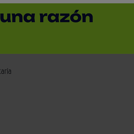
dos a industria alimentaria
y gestión eficiente
a tradicional
taria mediante el uso de servomotores Washdown de la serie
aria