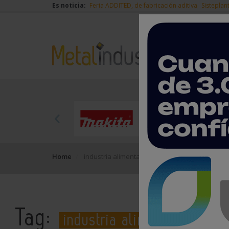
Es noticia:
Feria ADDITED, de fabricación aditiva
Sisteplan
Home
industria alimentaria
Tag:
industria alimentaria