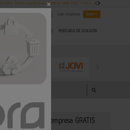
×
 de tubo
Todo a punto para celebrar AMB 2026
FANUC, colaboración con NVI
|
|
Es noticia
CANAL EMPLEO
Login empresas
Registro
 SECTOR DEL METAL
KIOSCO
MERCADO DE OCASIÓN
Publique su empresa GRATIS