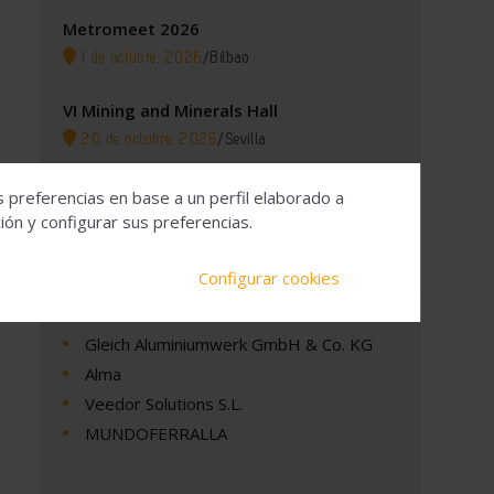
Metromeet 2026
1 de octubre, 2026
/
Bilbao
VI Mining and Minerals Hall
20 de octubre, 2026
/
Sevilla
s preferencias en base a un perfil elaborado a
ón y configurar sus preferencias.
Empresas
Configurar cookies
Gleich Aluminiumwerk GmbH & Co. KG
Alma
Veedor Solutions S.L.
MUNDOFERRALLA