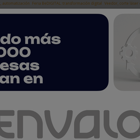
t, automatización
Feria BeDIGITAL: transformación digital
Veedor, corte láser
|
EMPRESAS DEL
NOTICIAS
PRODUCTOS
AGENDA
ARTÍCULOS
EMPRESAS PREMIUM