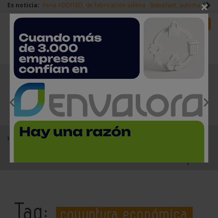
×
Es noticia:
Feria ADDITED, de fabricación aditiva
Sisteplant, automatizaci
Redes Sociales
Es noticia
Login empresas
Registro
EMPRESAS PREMIUM
Home
coyuntura económica
Tag:
coyuntura económica