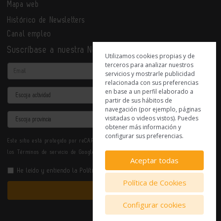
Mapa web
Histórico de Newsletters
Canal empleo
Suscríbase a nuestra Newsletter
Utilizamos cookies propias y de
terceros para analizar nuestros
Email
servicios y mostrarle publicidad
relacionada con sus preferencias
en base a un perfil elaborado a
Actividad
partir de sus hábitos de
navegación (por ejemplo, páginas
Provincia
visitadas o videos vistos). Puedes
obtener más información y
configurar sus preferencias.
Este sitio está protegido por reCAPTCHA y se aplican la
Política de privacidad
y
los
Términos de servicio
de Google.
Aceptar todas
He leído y entiendo la
Política de Privacidad
Política de Cookies
Enviar
Configurar cookies