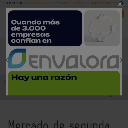
×
Es noticia:
Feria ADDITED, de fabricación aditiva
Sisteplant, automatizaci
Redes Sociales
Es noticia
Login empresas
Registro
EMPRESAS PREMIUM
Home
Productos
Mercado de segunda mano
Mercado de segunda