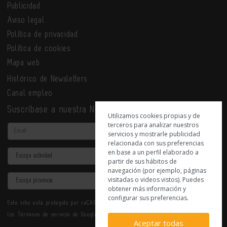
Publicidad
Aviso legal
Política de privacidad
Política de cookies
Mapa web
Histórico de Newsletters
Canal empleo
Suscríbase a nuestra Newsletter
Utilizamos cookies propias y de
terceros para analizar nuestros
Email
servicios y mostrarle publicidad
relacionada con sus preferencias
en base a un perfil elaborado a
Actividad
partir de sus hábitos de
navegación (por ejemplo, páginas
Provincia
visitadas o videos vistos). Puedes
obtener más información y
configurar sus preferencias.
Este sitio está protegido por reCAPTCHA y se aplican la
Política de privacidad
y
los
Términos de servicio
de Google.
Aceptar todas