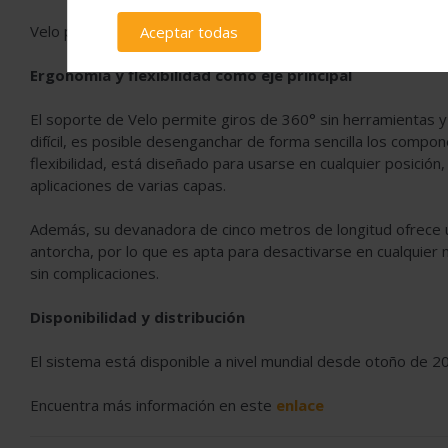
Velo puede integrarse en sistemas existentes de forma rápid
Aceptar todas
Ergonomía y flexibilidad como eje principal
El soporte de Velo permite giros de 360° sin herramientas y 
difícil, es posible desenganchar de forma sencilla los compo
flexibilidad, está diseñado para usarse en cualquier posició
aplicaciones de varias capas.
Además, su devanadora de cinco metros de longitud ofrece un
antorcha, por lo que es apta para desactivarse en cualquier
sin complicaciones.
Disponibilidad y distribución
El sistema está disponible a nivel mundial desde otoño de 20
Encuentra más información en este
enlace