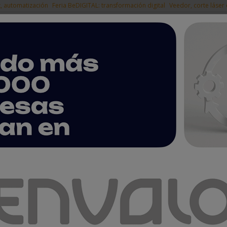
t, automatización
Feria BeDIGITAL: transformación digital
Veedor, corte láser
|
EMPRESAS DEL
NOTICIAS
PRODUCTOS
AGENDA
ARTÍCULOS
EMPRESAS PREMIUM
ntas
ual MIG/MAG