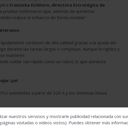
plica
Franziska Eichhorn, directora Estratégica de
n la prueba confirmaron que, además de aumentar
 también reduce el esfuerzo de forma notable".
 veteranos
 rápidamente cordones de alta calidad gracias a la ayuda del
a durante las tareas largas o complejas. Aunque la rigidez y
 se mantiene.
puede soldar tan rápido como un robot, lo que aumenta
ajar ¡ya!
TPS/i existentes a partir de 320 A y los sistemas iWave
izar nuestros servicios y mostrarle publicidad relacionada con su
onal Velo
 páginas visitadas o videos vistos). Puedes obtener más informaci