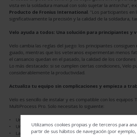
vista en la soldadura manual con solo sujetar la antorcha", ex
Producto de Fronius International
. "Los participantes e
significativamente la precisión y la calidad de la soldadura,
Velo ayuda a todos: Una solución para principiantes y
Velo cambia las reglas del juego: los principiantes consiguen
guiado, mientras que los veteranos experimentan menos fatig
el cansancio quedan en el pasado, la calidad de los cordones
Lo más destacado: si se cumplen ciertas condiciones, Velo 
considerablemente la productividad.
Actualiza tu equipo sin complicaciones y empieza a trab
Velo es sencillo de instalar y es compatible con los equipos 
MultiProcess Pro. Solo necesitas lo siguiente:
• Una devanadora para hilo Velo
Utilizamos cookies propias y de terceros para anal
• Un adaptador de antorcha adecuado con devanadora adici
partir de sus hábitos de navegación (por ejemplo,
• La licencia de software correspondiente