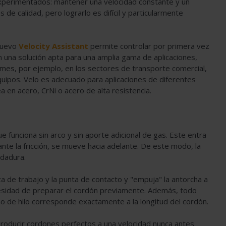
experimentados: mantener una velocidad constante y un
de calidad, pero lograrlo es difícil y particularmente
 nuevo
Velocity Assistant
permite controlar por primera vez
en una solución apta para una amplia gama de aplicaciones,
mes, por ejemplo, en los sectores de transporte comercial,
quipos. Velo es adecuado para aplicaciones de diferentes
 en acero, CrNi o acero de alta resistencia.
ue funciona sin arco y sin aporte adicional de gas. Este entra
ante la fricción, se mueve hacia adelante. De este modo, la
oldadura.
za de trabajo y la punta de contacto y "empuja" la antorcha a
ecesidad de preparar el cordón previamente. Además, todo
mo de hilo corresponde exactamente a la longitud del cordón.
 producir cordones perfectos a una velocidad nunca antes