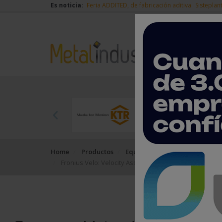
Es noticia:
Feria ADDITED, de fabricación aditiva
Sisteplan
Home
Productos
Equipos, máquinas y herramie
Fronius Velo: Velocity Assistant para soldadura man