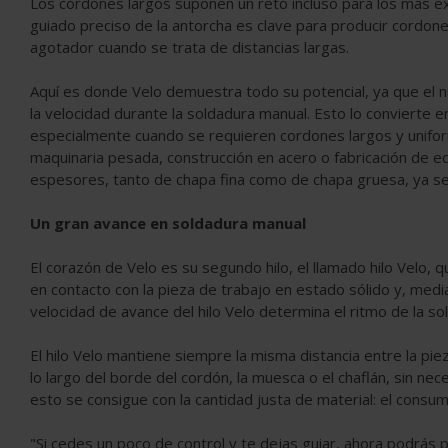
Los cordones largos suponen un reto incluso para los más 
guiado preciso de la antorcha es clave para producir cordones 
agotador cuando se trata de distancias largas.
Aquí es donde Velo demuestra todo su potencial, ya que el
la velocidad durante la soldadura manual. Esto lo convierte 
especialmente cuando se requieren cordones largos y unifor
maquinaria pesada, construcción en acero o fabricación de e
espesores, tanto de chapa fina como de chapa gruesa, ya sea
Un gran avance en soldadura manual
El corazón de Velo es su segundo hilo, el llamado hilo Velo, q
en contacto con la pieza de trabajo en estado sólido y, medi
velocidad de avance del hilo Velo determina el ritmo de la s
El hilo Velo mantiene siempre la misma distancia entre la pie
lo largo del borde del cordón, la muesca o el chaflán, sin n
esto se consigue con la cantidad justa de material: el consu
"Si cedes un poco de control y te dejas guiar, ahora podrás