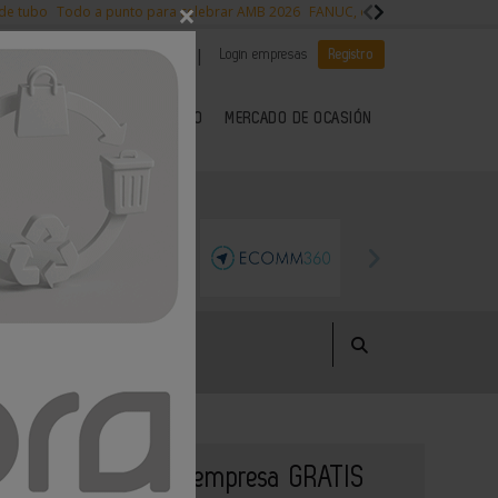
×
 de tubo
Todo a punto para celebrar AMB 2026
FANUC, colaboración con NVI
|
|
Es noticia
CANAL EMPLEO
Login empresas
Registro
 SECTOR DEL METAL
KIOSCO
MERCADO DE OCASIÓN
Publique su empresa GRATIS