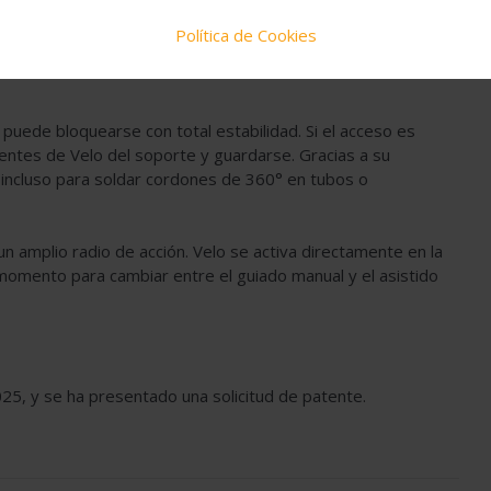
a y sencilla, sin necesidad de modificaciones complejas.
Política de Cookies
puede bloquearse con total estabilidad. Si el acceso es
nentes de Velo del soporte y guardarse. Gracias a su
n, incluso para soldar cordones de 360° en tubos o
 amplio radio de acción. Velo se activa directamente en la
 momento para cambiar entre el guiado manual y el asistido
25, y se ha presentado una solicitud de patente.