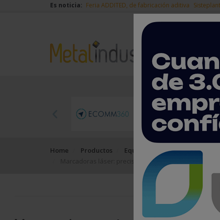
Es noticia:
Feria ADDITED, de fabricación aditiva
Sisteplan
Home
Productos
Equipos, máquinas y herramie
Marcadoras láser: precisión, velocidad y versatilidad 