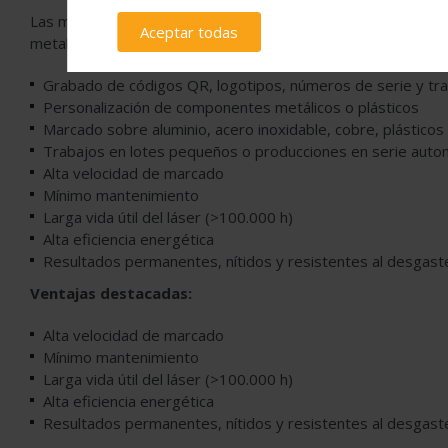
Las marcadoras Lasermark de Go-Tap son utilizadas en secto
Aceptar todas
metalúrgico. Son ideales para:
Grabado de códigos QR, logotipos, números de serie y tra
Personalización de componentes metálicos o plásticos
Marcado sobre aluminio, acero inoxidable, cobre, plásticos 
Trabajos en lotes pequeños o producciones en serie auto
Alta velocidad de marcado
Mínimo mantenimiento
Larga vida útil del láser (>100.000 h)
Alta eficiencia energética
Resultados permanentes, nítidos y resistentes al desgast
Ventajas destacadas:
Alta velocidad de marcado
Mínimo mantenimiento
Larga vida útil del láser (>100.000 h)
Alta eficiencia energética
Resultados permanentes, nítidos y resistentes al desgast