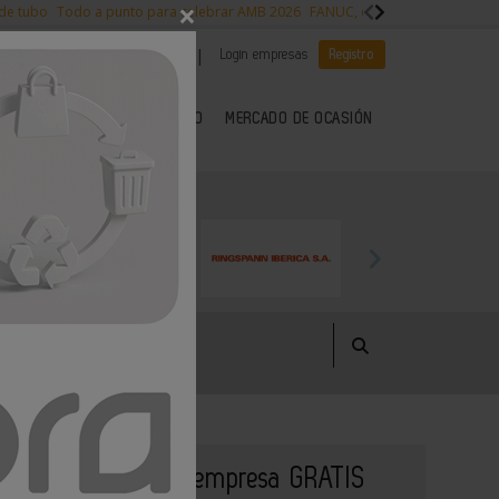
×
 de tubo
Todo a punto para celebrar AMB 2026
FANUC, colaboración con NVI
|
|
Es noticia
CANAL EMPLEO
Login empresas
Registro
 SECTOR DEL METAL
KIOSCO
MERCADO DE OCASIÓN
Publique su empresa GRATIS