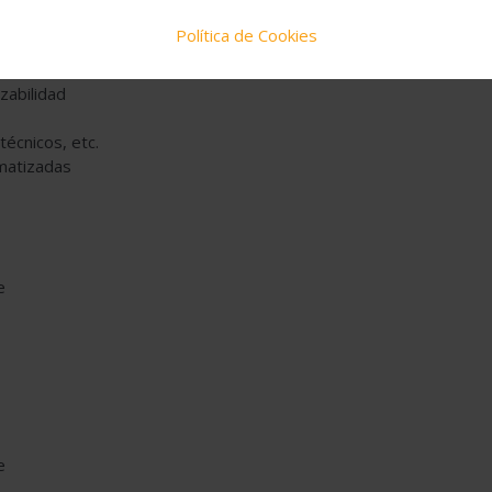
res como el automotriz, aeroespacial, médico, electrónico y
Política de Cookies
zabilidad
técnicos, etc.
matizadas
e
e