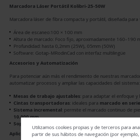
Marcadora Láser Portátil Kolibri-25-50W
Marcadora láser de fibra compacta y portátil, diseñada para 
Área de escaneo:100 × 100 mm
Altura de marcado: Foco fijo, aproximadamente 160–190 m
Profundidad: hasta 0,2mm (25W), 05mm (50W)
Software: Gotap-MRodinCad con interfaz multilingüe
Accesorios y Automatización
Para potenciar aún más el rendimiento de nuestras marcado
automatizar procesos y ampliar las capacidades del sistema:
Mesas de trabajo ajustables
: para adaptar el enfoque y 
Cintas transportadoras
: ideales para
marcado en seri
Sistema incremental
: permite el marcado continuo de pi
10.000 mm
.
Soporte giratorio
: con motor paso a paso para el
marcad
Utilizamos cookies propias y de terceros para anal
Aplicaciones y Beneficios
partir de sus hábitos de navegación (por ejemplo,