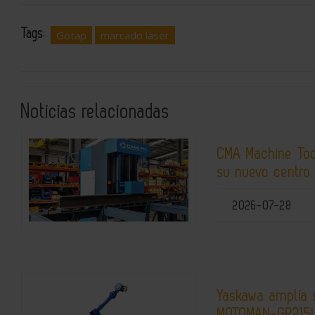
Tags:
Gotap
marcado láser
Noticias relacionadas
CMA Machine Tool
su nuevo centro
2026-07-28
Yaskawa amplía 
MOTOMAN-GP215