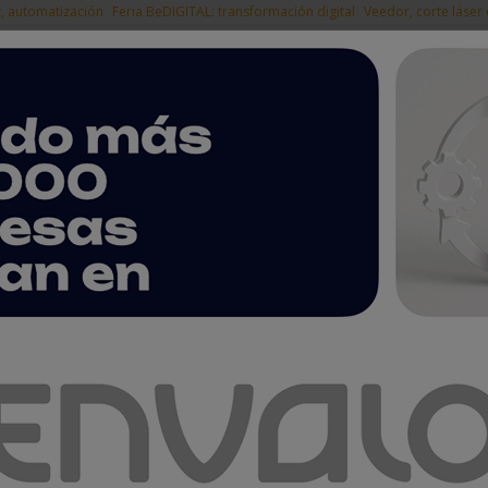
t, automatización
Feria BeDIGITAL: transformación digital
Veedor, corte láser
|
EMPRESAS DEL
NOTICIAS
PRODUCTOS
AGENDA
ARTÍCULOS
EMPRESAS PREMIUM
ntas
al servicio de tu producción