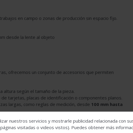
trabajos en campo o zonas de producción sin espacio fijo.
m desde la lente al objeto
ras, ofrecemos un conjunto de accesorios que permiten
la altura según el tamaño de la pieza.
e
de tarjetas, placas de identificación o componentes planos.
ezas largas, como reglas de medición, desde
100 mm hasta
o de objetos cilíndricos
, como tubos o anillos.
izar nuestros servicios y mostrarle publicidad relacionada con su
 páginas visitadas o videos vistos). Puedes obtener más informaci