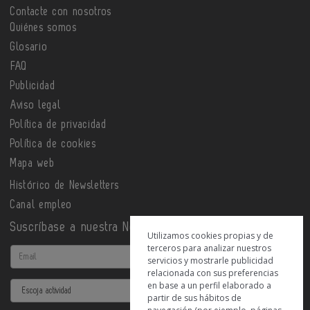
Contacte con nosotros
Quiénes somos
Glosario
FAQ
Publicidad
Aviso legal
Política de privacidad
Política de cookies
Mapa web
Histórico de Newsletters
Canal empleo
Suscríbase a nuestra Newsletter
Utilizamos cookies propias y de
terceros para analizar nuestros
Email
servicios y mostrarle publicidad
relacionada con sus preferencias
en base a un perfil elaborado a
Actividad
partir de sus hábitos de