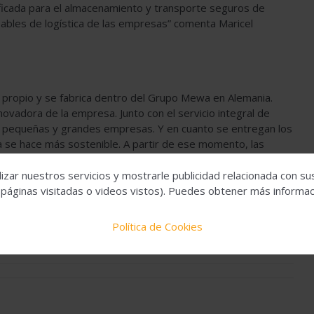
ficada para el almacenamiento y transporte seguros de
ables de logística de las empresas” comenta Maricel
 propio y se fabrica dentro del Grupo Mewa en Alemania.
novadora de la empresa. Junto con el servicio integral de
en pequeñas y grandes empresas. Y en cuanto se entregan los
a se hace más sostenible. A partir de ese momento, las
tañas de material desechable sucio. Además, Mewa
macenamiento y transporte seguros de los paños.
izar nuestros servicios y mostrarle publicidad relacionada con su
 páginas visitadas o videos vistos). Puedes obtener más informaci
Política de Cookies