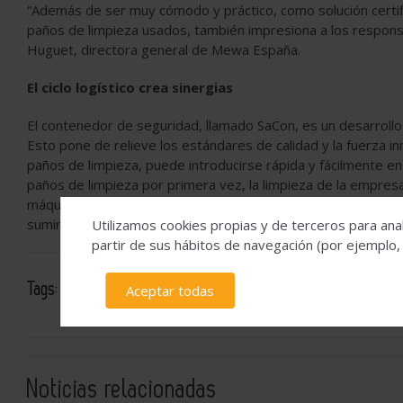
“Además de ser muy cómodo y práctico, como solución certi
paños de limpieza usados, también impresiona a los respons
Huguet, directora general de Mewa España.
El ciclo logístico crea sinergias
El contenedor de seguridad, llamado SaCon, es un desarrollo
Esto pone de relieve los estándares de calidad y la fuerza in
paños de limpieza, puede introducirse rápida y fácilmente 
paños de limpieza por primera vez, la limpieza de la empres
máquinas y herramientas pueden limpiarse sin producir mon
suministra el contenedor de seguridad adecuado para el al
Utilizamos cookies propias y de terceros para anal
partir de sus hábitos de navegación (por ejemplo,
Tags:
Aceptar todas
MEWA
Noticias relacionadas