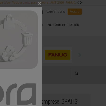
×
 de tubo
Todo a punto para celebrar AMB 2026
FANUC, colaboración con NVI
|
|
Es noticia
CANAL EMPLEO
Login empresas
Registro
 SECTOR DEL METAL
KIOSCO
MERCADO DE OCASIÓN
Publique su empresa GRATIS