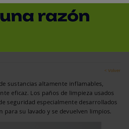
idad “SaCon” de Mewa
cción contra riesgos de
< Volver
de sustancias altamente inflamables,
te eficaz. Los paños de limpieza usados
de seguridad especialmente desarrollados
 para su lavado y se devuelven limpios.