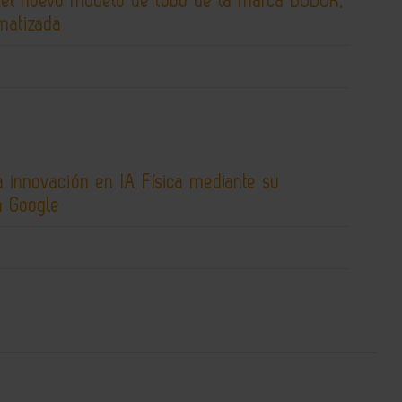
 el nuevo modelo de tubo de la marca BODOR,
matizada
 innovación en IA Física mediante su
n Google