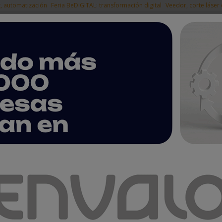
t, automatización
Feria BeDIGITAL: transformación digital
Veedor, corte láser
|
EMPRESAS DEL
NOTICIAS
PRODUCTOS
AGENDA
ARTÍCULOS
EMPRESAS PREMIUM
ntas
a máxima protección contra riesgos de incendio