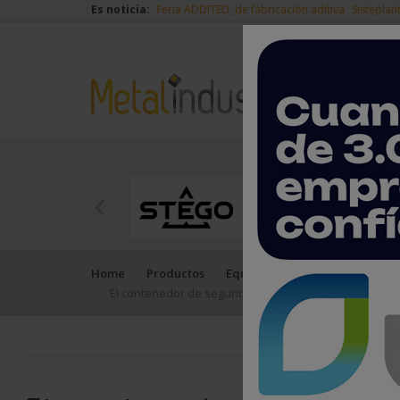
Es noticia:
Feria ADDITED, de fabricación aditiva
Sisteplan
Home
Productos
Equipos, máquinas y herramie
El contenedor de seguridad “SaCon” de Mewa ofrece l