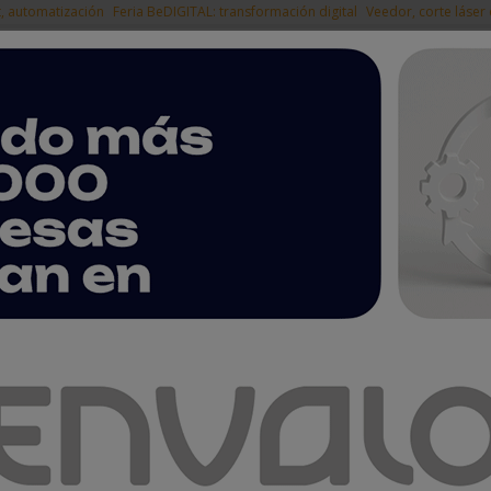
t, automatización
Feria BeDIGITAL: transformación digital
Veedor, corte láser
|
EMPRESAS DEL
NOTICIAS
PRODUCTOS
AGENDA
ARTÍCULOS
EMPRESAS PREMIUM
ntas
e robot móvil autónomo para la manipulación de materiales