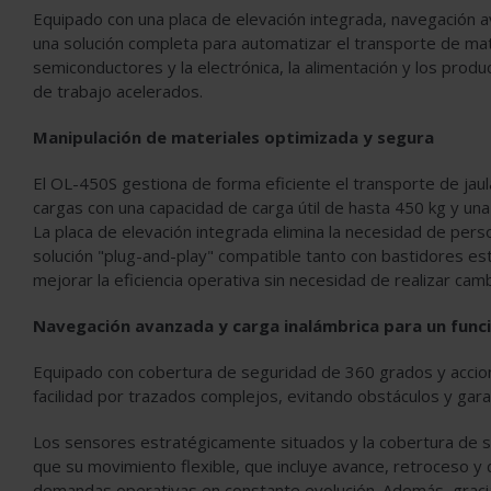
Equipado con una placa de elevación integrada, navegación a
una solución completa para automatizar el transporte de mat
semiconductores y la electrónica, la alimentación y los produ
de trabajo acelerados.
Manipulación de materiales optimizada y segura
El OL-450S gestiona de forma eficiente el transporte de jaul
cargas con una capacidad de carga útil de hasta 450 kg y u
La placa de elevación integrada elimina la necesidad de perso
solución "plug-and-play" compatible tanto con bastidores e
mejorar la eficiencia operativa sin necesidad de realizar camb
Navegación avanzada y carga inalámbrica para un func
Equipado con cobertura de seguridad de 360 grados y accio
facilidad por trazados complejos, evitando obstáculos y gar
Los sensores estratégicamente situados y la cobertura de s
que su movimiento flexible, que incluye avance, retroceso y 
demandas operativas en constante evolución. Además, gracias