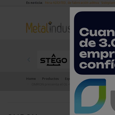
Es noticia:
Feria ADDITED, de fabricación aditiva
Sisteplan
Home
Productos
Equipos, máquinas y herramie
OMRON presenta el OL-450S: una solución completa d