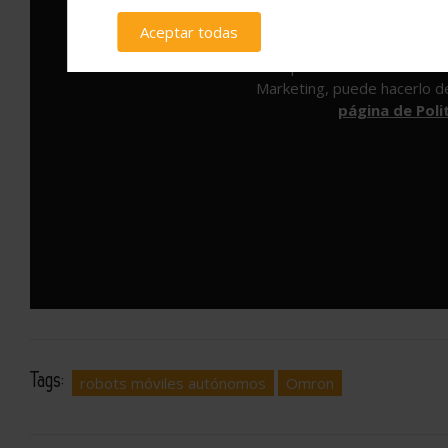
Aceptar todas
Para poder ver este Vídeo h
Marketing, puede hacerlo d
página de Poli
Tags:
robots móviles autónomos
Omron