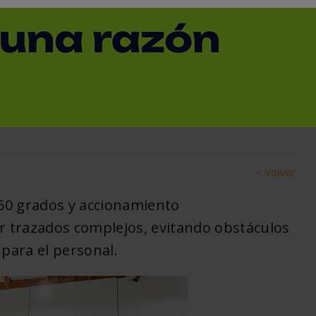
450S: una solución
l autónomo para la
ales
< Volver
60 grados y accionamiento
or trazados complejos, evitando obstáculos
para el personal.