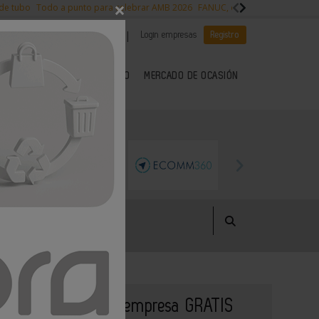
×
 de tubo
Todo a punto para celebrar AMB 2026
FANUC, colaboración con NVI
|
|
Es noticia
CANAL EMPLEO
Login empresas
Registro
 SECTOR DEL METAL
KIOSCO
MERCADO DE OCASIÓN
Publique su empresa GRATIS