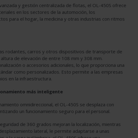
vanzada y gestión centralizada de flotas, el OL-450S ofrece
eriales en los sectores de la automoción, los
ctos para el hogar, la medicina y otras industrias con ritmos
as rodantes, carros y otros dispositivos de transporte de
na altura de elevación de entre 108 mm y 308 mm.
nalización o accesorios adicionales, lo que proporciona una
stándar como personalizados. Esto permite a las empresas
ios en la infraestructura.
ionamiento más inteligente
namiento omnidireccional, el OL-450S se desplaza con
antizando un funcionamiento seguro para el personal.
eguridad de 360 grados mejoran la localización, mientras
desplazamiento lateral, le permite adaptarse a unas
 a la carga inalámbrica, el OL-450S ofrece una