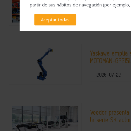
su nuevo centro
partir de sus hábitos de navegación (por ejemplo,
2026-07-28
Aceptar todas
Yaskawa amplía 
MOTOMAN-GP215
2026-07-22
Veedor presenta
la serie SK auto