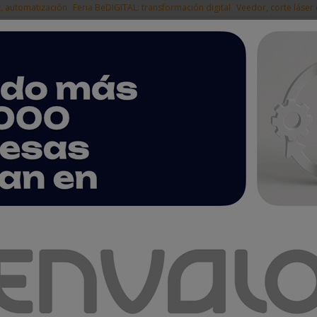
t, automatización
Feria BeDIGITAL: transformación digital
Veedor, corte láser
|
EMPRESAS DEL
NOTICIAS
PRODUCTOS
AGENDA
ARTÍCULOS
EMPRESAS PREMIUM
ntas
are by BOSCH