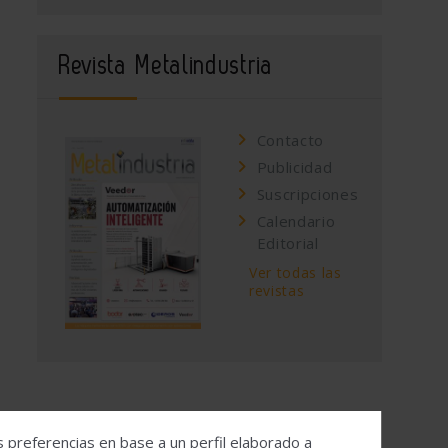
Revista Metalindustria
Contacto
Publicidad
Suscripciones
Calendario
Editorial
Ver todas las
revistas
s preferencias en base a un perfil elaborado a