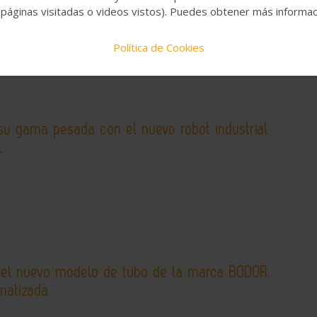
 de mecanizado BRX
 páginas visitadas o videos vistos). Puedes obtener más informaci
Política de Cookies
su gama pesada con el nuevo robot industrial
L
 el nuevo modelo de tubo de la marca BODOR,
matizada