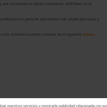
 y una comunidad en rápido crecimiento, AMPShare es el
 la industria una gama de aplicaciones más amplia que nunca y
 este sistema lo puedes consultar en el siguiente
enlace
.
s impulsa la construcción industrializada con
izar nuestros servicios y mostrarle publicidad relacionada con su