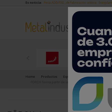
Es noticia:
Feria ADDITED, de fabricación aditiva
Sisteplan
Home
Productos
Equipos, máquinas y herramie
FÖRCH forma parte de la alianza de baterías AmpSh