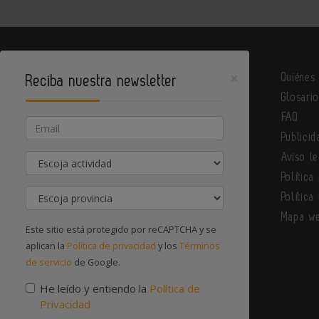
×
Quiénes
Reciba nuestra newsletter
Glosari
Metalindustria es un portal de Infoedita
FAQ
Email
Publicid
Actividad
Aviso le
Contacte con nosotros
Política
Provincia
Política
Mapa w
Este sitio está protegido por reCAPTCHA y se
aplican la
Política de privacidad
y los
Términos
de servicio
de Google.
He leído y entiendo la
Política de
Privacidad