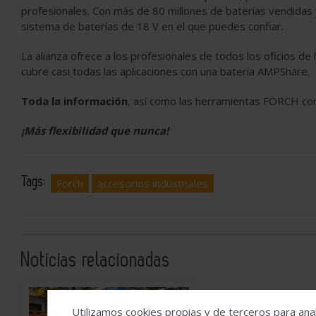
profesionales. Con más de 80 millones de baterías vendidas
sistema de baterías de 18 V en el que puedes confiar.
La alianza ofrece a los profesionales de todos los oficios de
cubre casi todas las aplicaciones con una batería AMPShare.
Toda la información
, así como las herramientas FÖRCH con
¡Más flexibilidad que nunca!
Tags:
Förch
accesorios industriales
Noticias relacionadas
CMA Machine Tool
Utilizamos cookies propias y de terceros para anal