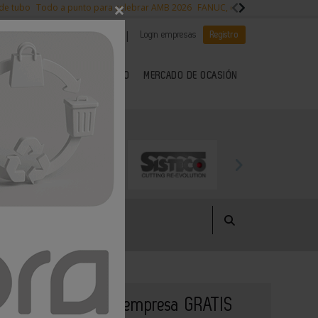
×
 de tubo
Todo a punto para celebrar AMB 2026
FANUC, colaboración con NVI
|
|
Es noticia
CANAL EMPLEO
Login empresas
Registro
 SECTOR DEL METAL
KIOSCO
MERCADO DE OCASIÓN
Publique su empresa GRATIS