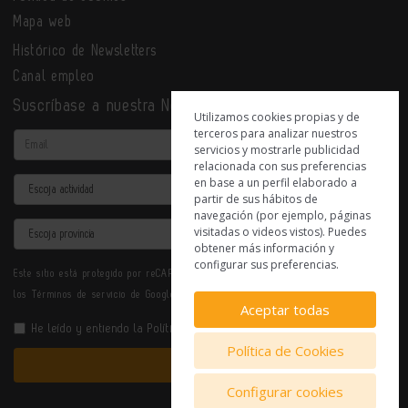
Mapa web
Histórico de Newsletters
Canal empleo
Suscríbase a nuestra Newsletter
Utilizamos cookies propias y de
terceros para analizar nuestros
Email
servicios y mostrarle publicidad
relacionada con sus preferencias
en base a un perfil elaborado a
Actividad
partir de sus hábitos de
navegación (por ejemplo, páginas
Provincia
visitadas o videos vistos). Puedes
obtener más información y
configurar sus preferencias.
Este sitio está protegido por reCAPTCHA y se aplican la
Política de privacidad
y
los
Términos de servicio
de Google.
Aceptar todas
He leído y entiendo la
Política de Privacidad
Política de Cookies
Enviar
Configurar cookies