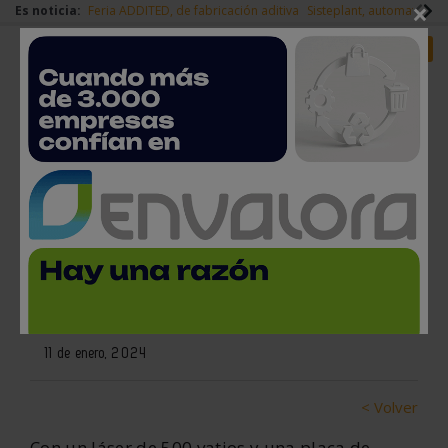
×
Es noticia:
Feria ADDITED, de fabricación aditiva
Sisteplant, automatizaci
Redes Sociales
Es noticia
Login empresas
Registro
La nueva TruPrint 2000 de
Trumpf aún más productiva y
flexible
11 de enero, 2024
< Volver
Con un láser de 500 vatios y una placa de