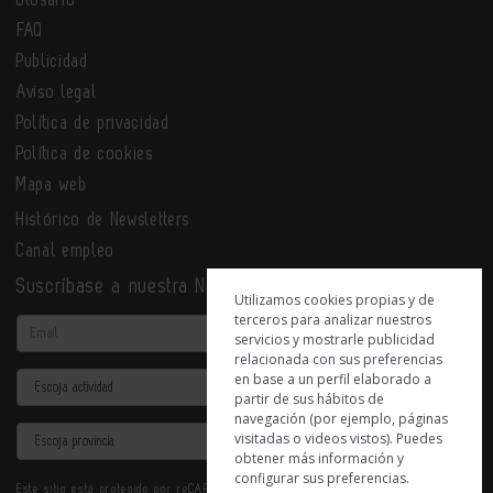
Glosario
FAQ
Publicidad
Aviso legal
Política de privacidad
Política de cookies
Mapa web
Histórico de Newsletters
Canal empleo
Suscríbase a nuestra Newsletter
Utilizamos cookies propias y de
terceros para analizar nuestros
Email
servicios y mostrarle publicidad
relacionada con sus preferencias
en base a un perfil elaborado a
Actividad
partir de sus hábitos de
navegación (por ejemplo, páginas
Provincia
visitadas o videos vistos). Puedes
obtener más información y
configurar sus preferencias.
Este sitio está protegido por reCAPTCHA y se aplican la
Política de privacidad
y