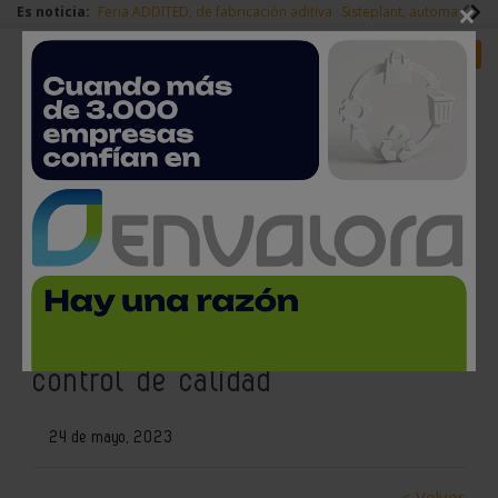
×
Es noticia:
Feria ADDITED, de fabricación aditiva
Sisteplant, automatizaci
Redes Sociales
Es noticia
Login empresas
Registro
M3 Hybrid: la solución de
Innovalia Metrology para
optimizar los procesos de
control de calidad
24 de mayo, 2023
< Volver