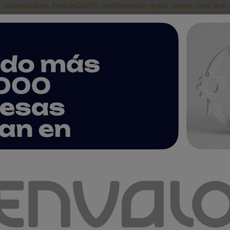
t, automatización
Feria BeDIGITAL: transformación digital
Veedor, corte láser
|
EMPRESAS DEL
NOTICIAS
PRODUCTOS
AGENDA
ARTÍCULOS
EMPRESAS PREMIUM
ntas
r 3015, máxima flexibilidad y productividad en corte de chapa 2D