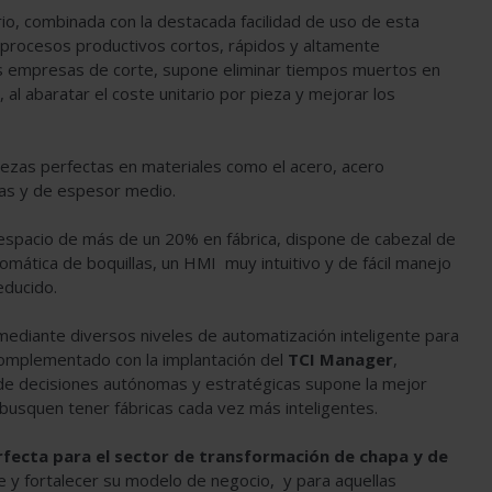
rio, combinada con la destacada facilidad de uso de esta
n procesos productivos cortos, rápidos y altamente
las empresas de corte, supone eliminar tiempos muertos en
 al abaratar el coste unitario por pieza y mejorar los
iezas perfectas en materiales como el acero, acero
inas y de espesor medio.
espacio de más de un 20% en fábrica, dispone de cabezal de
tomática de boquillas, un HMI muy intuitivo y de fácil manejo
educido.
ediante diversos niveles de automatización inteligente para
omplementado con la implantación del
TCI Manager
,
 de decisiones autónomas y estratégicas supone la mejor
busquen tener fábricas cada vez más inteligentes.
rfecta para el sector de transformación de chapa y de
 y fortalecer su modelo de negocio, y para aquellas