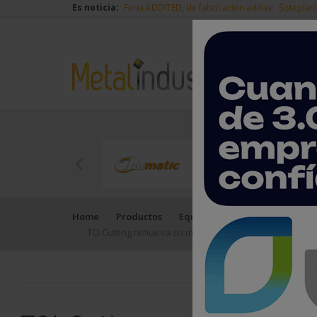
Es noticia:
Feria ADDITED, de fabricación aditiva
Sisteplan
Home
Productos
Equipos, máquinas y herramie
TCI Cutting renueva su modelo de éxito Smartline Fibe