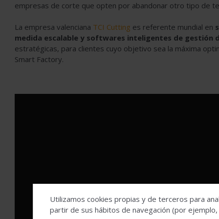
empresas de corte que opten por abandonar otro tipo de tec
La empresa valenciana
TCI Cutting
es referente mundial en
s
medida escalable y softwares inteligentes de gestión 
estratégicas, para clientes cuyo objetivo sea la máxima opt
Smart Factory.
Utilizamos cookies propias y de terceros para anal
Para poder ver este Vídeo h
partir de sus hábitos de navegación (por ejemplo,
Marketing, puede hacerlo d