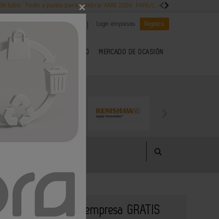
×
 de tubo
Todo a punto para celebrar AMB 2026
FANUC, colaboración con NVI
|
|
Es noticia
CANAL EMPLEO
Login empresas
Registro
 SECTOR DEL METAL
KIOSCO
MERCADO DE OCASIÓN
Publique su empresa GRATIS