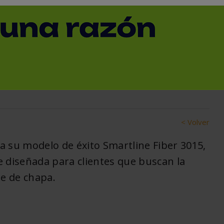
 modelo de éxito
áxima flexibilidad y
 de chapa 2D
< Volver
a su modelo de éxito Smartline Fiber 3015,
e diseñada para clientes que buscan la
te de chapa.