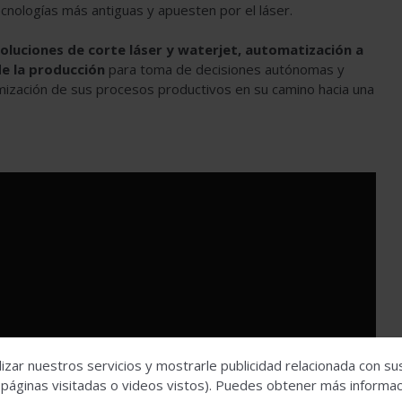
nologías más antiguas y apuesten por el láser.
oluciones de corte láser y waterjet, automatización a
de la producción
para toma de decisiones autónomas y
imización de sus procesos productivos en su camino hacia una
izar nuestros servicios y mostrarle publicidad relacionada con su
a de habilitar las Cookies de
 páginas visitadas o videos vistos). Puedes obtener más informaci
esde la
Configuración en la