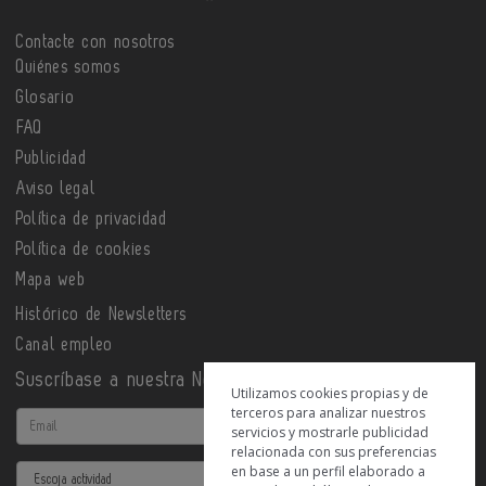
Contacte con nosotros
Quiénes somos
Glosario
FAQ
Publicidad
Aviso legal
Política de privacidad
Política de cookies
Mapa web
Histórico de Newsletters
Canal empleo
Suscríbase a nuestra Newsletter
Utilizamos cookies propias y de
terceros para analizar nuestros
Email
servicios y mostrarle publicidad
relacionada con sus preferencias
en base a un perfil elaborado a
Actividad