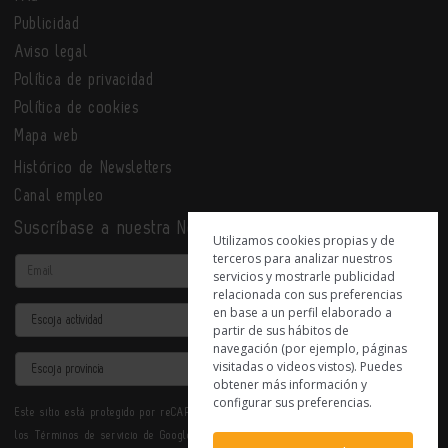
Publicidad
Aviso legal
Política de privacidad
Política de cookies
Mapa web
Histórico de Newsletters
Canal empleo
Suscríbase a nuestra Newsletter
Utilizamos cookies propias y de
terceros para analizar nuestros
Email
servicios y mostrarle publicidad
relacionada con sus preferencias
en base a un perfil elaborado a
Actividad
partir de sus hábitos de
navegación (por ejemplo, páginas
Provincia
visitadas o videos vistos). Puedes
obtener más información y
configurar sus preferencias.
Este sitio está protegido por reCAPTCHA y se aplican la
Política de privacidad
y
los
Términos de servicio
de Google.