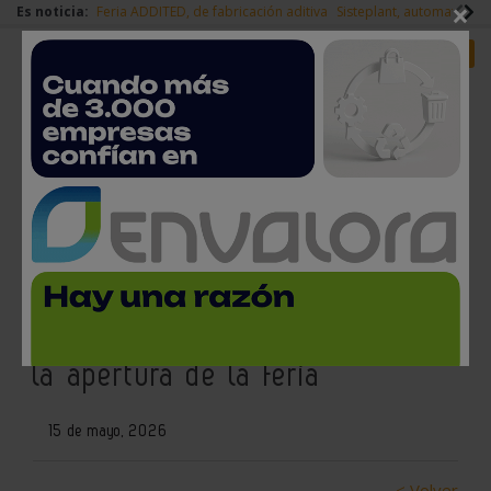
×
Es noticia:
Feria ADDITED, de fabricación aditiva
Sisteplant, automatizaci
Redes Sociales
Es noticia
Login empresas
Registro
El alcalde de Vigo, Abel
Caballero, visita el montaje de
Navalia 2026 a pocos días de
la apertura de la feria
15 de mayo, 2026
< Volver